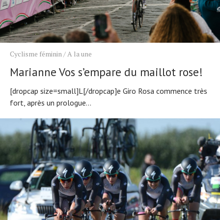
Technologies
Tests de produits
Conseils
Tendances
Cyclisme féminin
/
A la une
Tous nos articles
Marianne Vos s’empare du maillot rose!
À propos
[dropcap size=small]L[/dropcap]e Giro Rosa commence très
fort, après un prologue...