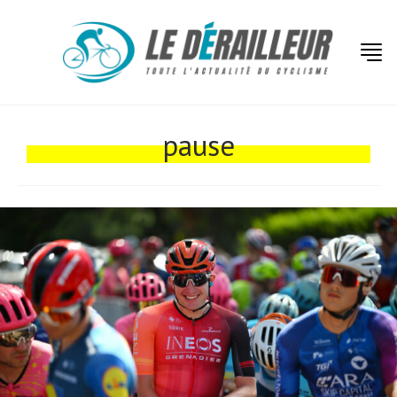
Actualités
Technologies
pause
Tests de produits
Conseils
Tendances
Tous nos articles
À propos