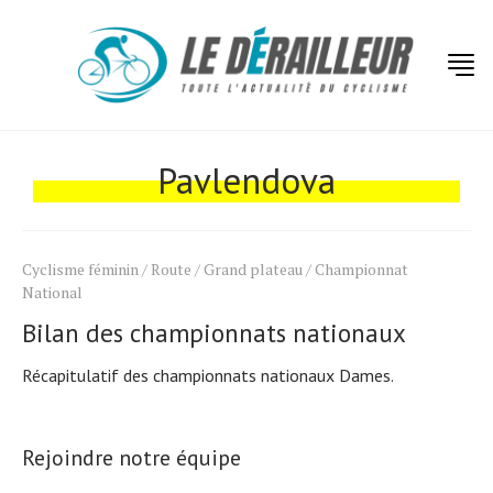
Actualités
Technologies
Pavlendova
Tests de produits
Conseils
Cyclisme féminin
/
Route
/
Grand plateau
/
Championnat
Tendances
National
Tous nos articles
Bilan des championnats nationaux
Récapitulatif des championnats nationaux Dames.
À propos
Rejoindre notre équipe