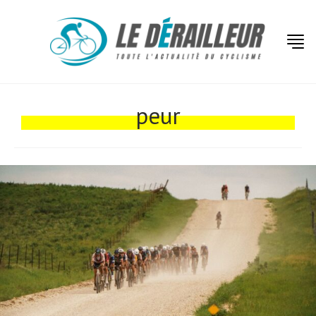
Actualités
Technologies
peur
Tests de produits
Conseils
Tendances
Tous nos articles
À propos