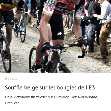
Actualités
Technologies
Tests de produits
Conseils
Tendances
Tous nos articles
À propos
À la une
Souffle belge sur les bougies de l’E3
Déjà victorieux fin février sur l’Omloop Het Nieuwsblad,
Greg Van...