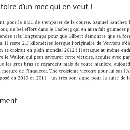
istoire d’un mec qui en veut !
nt pour la BMC de s’emparer de la course. Samuel Sanchez fa
jour, un bel effort dans le Cauberg qui en aura fait grimacer pl
tendre très longtemps pour que Gilbert démontre que sa for
n. Il reste 2,5 kilomètres lorsque l’originaire de Verviers s’él
on se croirait en plein mondial 2012 ! Il attaque au même end
vre le Wallon qui peut savourer cette victoire, acquise avec pan
ue les gros bras se regardent mais de toute manière, aujourd
 mesure de l’inquiéter. Une troisième victoire pour lui sur l’A
mposé en 2010 et 2011 : un très bon signe pour la suite de l
ement