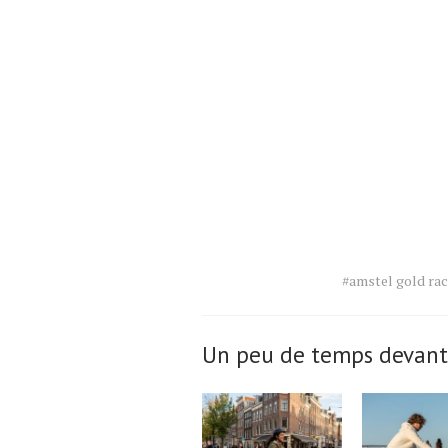
Tags
#amstel gold ra
for
the
article.
Un peu de temps devant