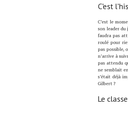
C’est l’h
C’est le mome
son leader du 
faudra pas at
roulé pour rie
pas possible, 
n’arrive à sui
pas attendu q
ne semblait en
s’était déjà i
Gilbert ?
Le class