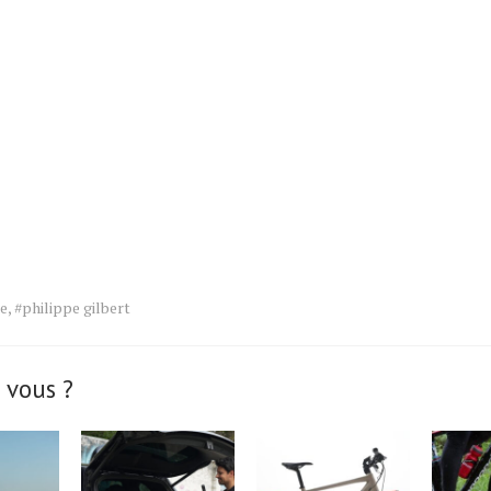
ce
,
#philippe gilbert
 vous ?