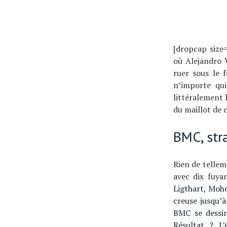
Conseils
Tendances
Tous nos articles
[dropcap size=
où Alejandro 
À propos
ruer sous le 
n’importe qui
littéralement 
du maillot de
BMC, str
Rien de tellem
avec dix fuya
Ligthart, Moho
creuse jusqu’
BMC se dessin
Résultat ? L