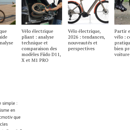
ique
Vélo électrique
Vélo électrique,
Partir
uide
pliant : analyse
2026 : tendances,
vélo : c
analyse
technique et
nouveautés et
pratiqu
comparaison des
perspectives
bien pr
modèles Fiido D11,
voiture
X et M1 PRO
 simple :
lisme en
eitmotiv que
cles