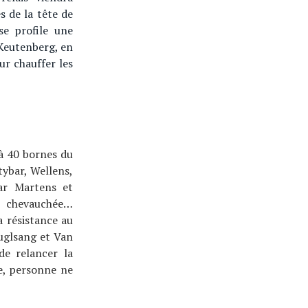
 de la tête de
se profile une
 Keutenberg, en
ur chauffer les
’à 40 bornes du
tybar, Wellens,
ar Martens et
 chevauchée…
 résistance au
Fuglsang et Van
de relancer la
e, personne ne