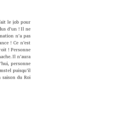
it le job pour
us d’un ! Il ne
mation n’a pas
ance ! Ce n’est
roit ! Personne
ache. Il n’aura
’hui, personne
mstel puisqu’il
a saison du Roi