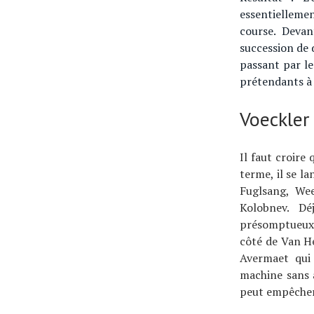
essentielleme
course. Devan
succession de 
passant par le
prétendants à 
Voeckler 
Il faut croire
terme, il se l
Fuglsang, We
Kolobnev. D
présomptueux 
côté de Van He
Avermaet qui 
machine sans 
peut empêcher 