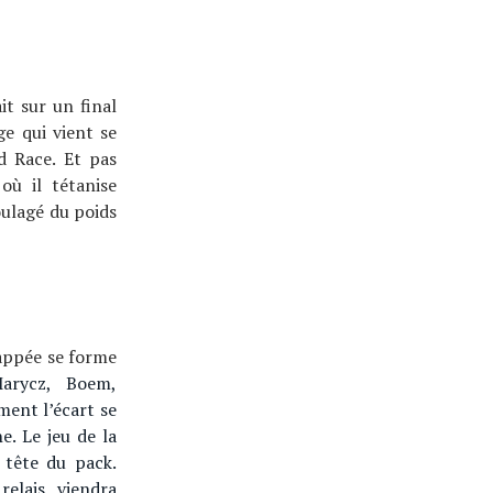
it sur un final
e qui vient se
d Race. Et pas
où il tétanise
oulagé du poids
happée se forme
 Marycz, Boem,
ment l’écart se
. Le jeu de la
 tête du pack.
elais viendra