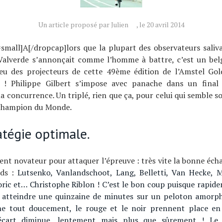
Un article proposé par Julien
, le 20 avril 2014
small]A[/dropcap]lors que la plupart des observateurs saliva
Valverde s’annonçait comme l’homme à battre, c’est un belg
feu des projecteurs de cette 49ème édition de l’Amstel Gol
 ! Philippe Gilbert s’impose avec panache dans un final 
la concurrence. Un triplé, rien que ça, pour celui qui semble s
 champion du Monde.
atégie optimale.
ent novateur pour attaquer l’épreuve : très vite la bonne éc
rds :
Lutsenko, Vanlandschoot, Lang, Belletti, Van Hecke,
ric et… Christophe Riblon ! C’est le bon coup puisque rapide
à atteindre une quinzaine de minutes sur un peloton amorphe
e tout doucement, le rouge et le noir prennent place en
’écart diminue, lentement mais plus que sûrement ! Le r