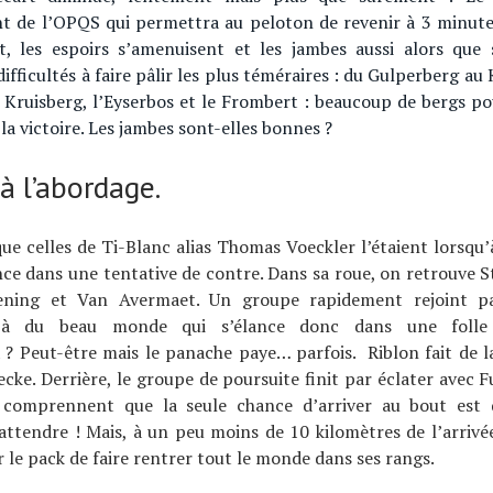
nt de l’OPQS qui permettra au peloton de revenir à 3 minutes
t, les espoirs s’amenuisent et les jambes aussi alors que 
difficultés à faire pâlir les plus téméraires : du Gulperberg au
 Kruisberg, l’Eyserbos et le Frombert : beaucoup de bergs po
la victoire. Les jambes sont-elles bonnes ?
à l’abordage.
 que celles de Ti-Blanc alias Thomas Voeckler l’étaient lorsqu
ance dans une tentative de contre. Dans sa roue, on retrouve S
ening et Van Avermaet. Un groupe rapidement rejoint p
éjà du beau monde qui s’élance donc dans une folle
? Peut-être mais le panache paye… parfois. Riblon fait de la
cke. Derrière, le groupe de poursuite finit par éclater avec 
comprennent que la seule chance d’arriver au bout est 
attendre ! Mais, à un peu moins de 10 kilomètres de l’arrivé
le pack de faire rentrer tout le monde dans ses rangs.