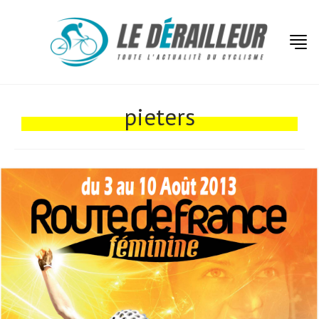
Actualités
pieters
Technologies
Tests de produits
Conseils
Tendances
Tous nos articles
À propos