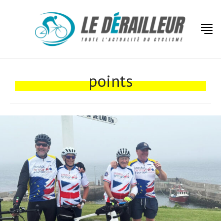
points
Actualités
Technologies
Tests de produits
Conseils
Tendances
Tous nos articles
À propos