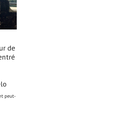
eur de
 entré
lo
et peut-