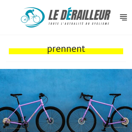
Actualités
Technologies
prennent
Tests de produits
Conseils
Tendances
Tous nos articles
À propos