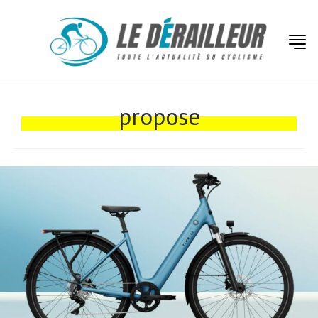
Actualités
Technologies
propose
Tests de produits
Conseils
Tendances
Tous nos articles
À propos