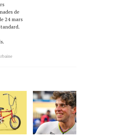
rs
enades de
 le 24 mars
standard.
s.
urbaine