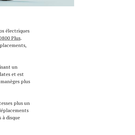
os électriques
800 Plus
.
déplacements,
isant un
lates et est
s manèges plus
tesses plus un
s déplacements
s à disque