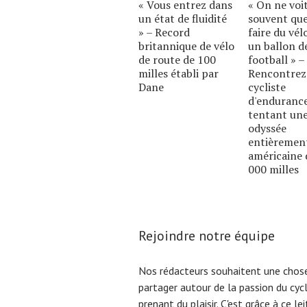
« Vous entrez dans
« On ne voi
un état de fluidité
souvent qu
» – Record
faire du vél
britannique de vélo
un ballon d
de route de 100
football » –
milles établi par
Rencontrez
Dane
cycliste
d'enduranc
tentant un
odyssée
entièremen
américaine 
000 milles
Rejoindre notre équipe
Nos rédacteurs souhaitent une chose
partager autour de la passion du cyc
prenant du plaisir. C'est grâce à ce l