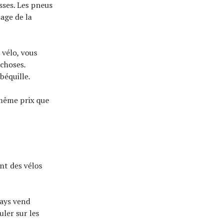
sses. Les pneus
age de la
 vélo, vous
 choses.
béquille.
 même prix que
nt des vélos
ways vend
ler sur les