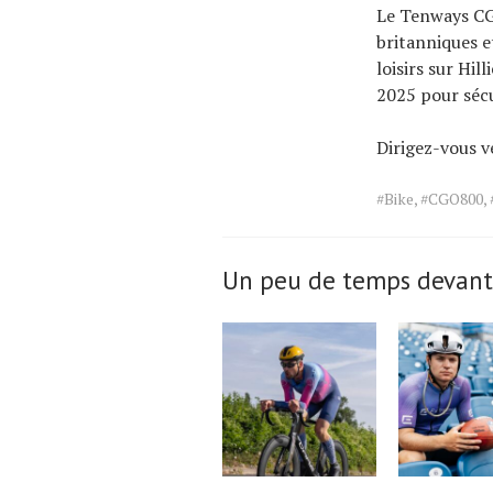
Le Tenways CG
britanniques e
loisirs sur Hi
2025 pour sécu
Dirigez-vous v
Tags
#Bike
,
#CGO800
,
for
the
article.
Un peu de temps devant