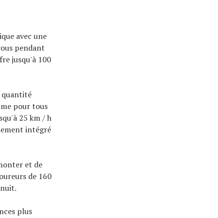
ique avec une
 vous pendant
fre jusqu'à 100
 quantité
omme pour tous
squ'à 25 km / h
usement intégré
monter et de
coureurs de 160
nuit.
ances plus