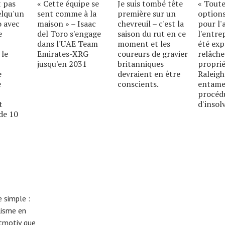
t pas
« Cette équipe se
Je suis tombé tête
« Toute
elqu'un
sent comme à la
première sur un
options
o avec
maison » – Isaac
chevreuil – c'est la
pour l'
e
del Toro s'engage
saison du rut en ce
l'entre
dans l'UAE Team
moment et les
été exp
 le
Emirates-XRG
coureurs de gravier
relâche
jusqu'en 2031
britanniques
proprié
e
devraient en être
Raleigh
e
conscients.
entame
procéd
t
d'insolv
de 10
 simple :
lisme en
eitmotiv que