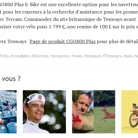
O800 Plus E-Bike est une excellente option pour les navetteu
t pour les coureurs à la recherche d'assistance pour les prom
llier Terrain. Commandez du site britannique de Tenways avant
riser votre vélo pour 1 799 £, une remise de 100 £ sur le prix 
ers Tenways '
Page de produit CGO800 Plus
pour plus de détail
#City
,
#conduite
,
#Electric
,
#propose
,
#sous
,
#tension
,
#Tenways
,
#une
,
#
 vous ?