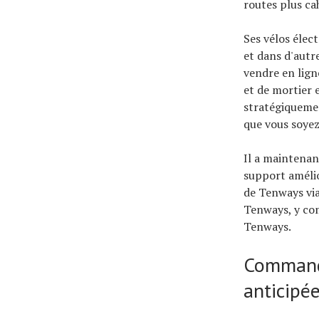
routes plus cah
Ses vélos élec
et dans d'autre
vendre en lign
et de mortier 
stratégiquemen
que vous soyez
Il a maintenan
support amélio
de Tenways via
Tenways, y com
Tenways.
Commande
anticipé