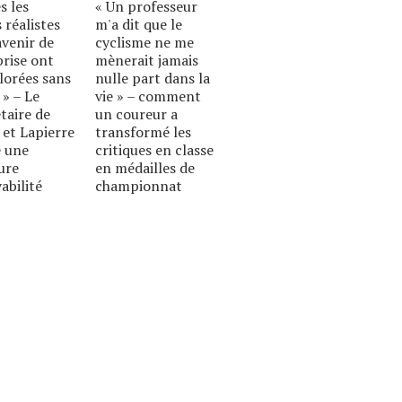
s les
« Un professeur
 réalistes
m'a dit que le
avenir de
cyclisme ne me
prise ont
mènerait jamais
lorées sans
nulle part dans la
 » – Le
vie » – comment
taire de
un coureur a
 et Lapierre
transformé les
 une
critiques en classe
ure
en médailles de
abilité
championnat