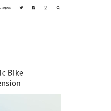
propos
ic Bike
ension