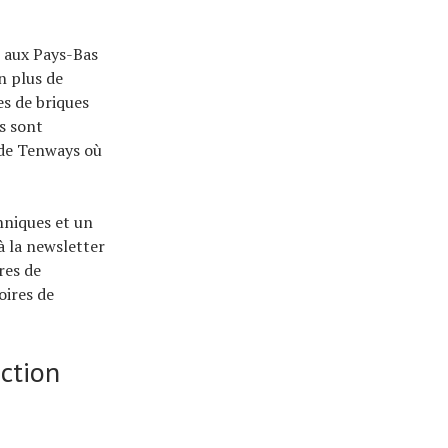
e aux Pays-Bas
n plus de
es de briques
s sont
 de Tenways où
nniques et un
à la newsletter
res de
oires de
ction