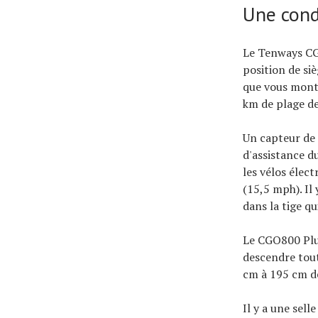
Une cond
Le Tenways CGO
position de si
que vous monte
km de plage de
Un capteur de 
d'assistance d
les vélos élec
(15,5 mph). Il
dans la tige q
Le CGO800 Plus
descendre tout
cm à 195 cm de
Il y a une sell