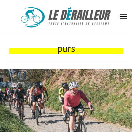
Actualités
Technologies
purs
Tests de produits
Conseils
Tendances
Tous nos articles
À propos