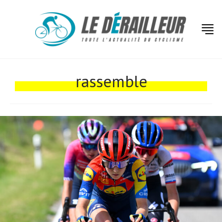
Actualités
Technologies
rassemble
Tests de produits
Conseils
Tendances
Tous nos articles
À propos