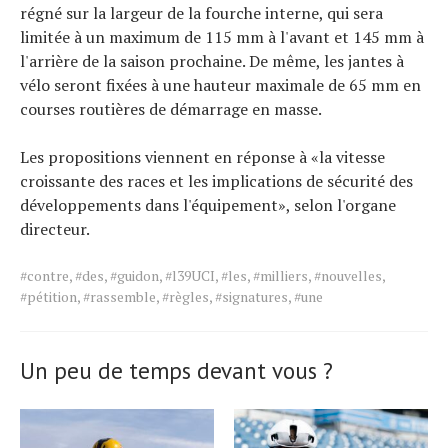
régné sur la largeur de la fourche interne, qui sera
limitée à un maximum de 115 mm à l'avant et 145 mm à
l'arrière de la saison prochaine. De même, les jantes à
vélo seront fixées à une hauteur maximale de 65 mm en
courses routières de démarrage en masse.
Les propositions viennent en réponse à «la vitesse
croissante des races et les implications de sécurité des
développements dans l'équipement», selon l'organe
directeur.
Tags
#contre
,
#des
,
#guidon
,
#l39UCI
,
#les
,
#milliers
,
#nouvelles
,
for
#pétition
,
#rassemble
,
#règles
,
#signatures
,
#une
the
article.
Un peu de temps devant vous ?