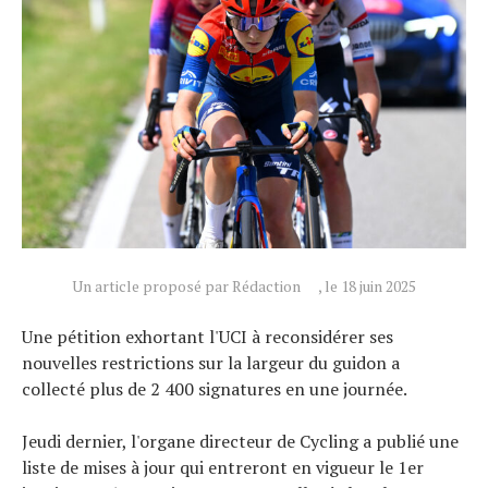
Un article proposé par Rédaction
, le 18 juin 2025
Une pétition exhortant l'UCI à reconsidérer ses
Actualités
nouvelles restrictions sur la largeur du guidon a
Technologies
collecté plus de 2 400 signatures en une journée.
Tests de produits
Jeudi dernier, l'organe directeur de Cycling a publié une
Conseils
liste de mises à jour qui entreront en vigueur le 1er
Tendances