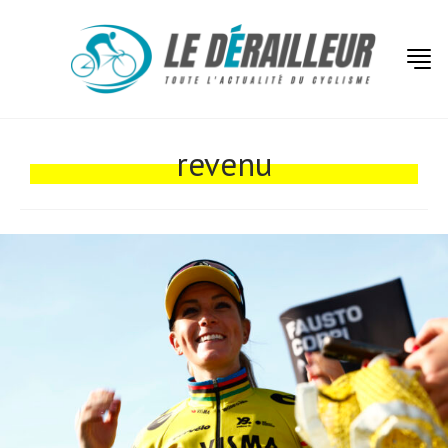
Actualités
Technologies
revenu
Tests de produits
Conseils
Tendances
Tous nos articles
À propos