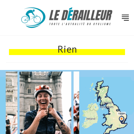
Rien
Actualités
Technologies
Tests de produits
Conseils
Tendances
Tous nos articles
À propos