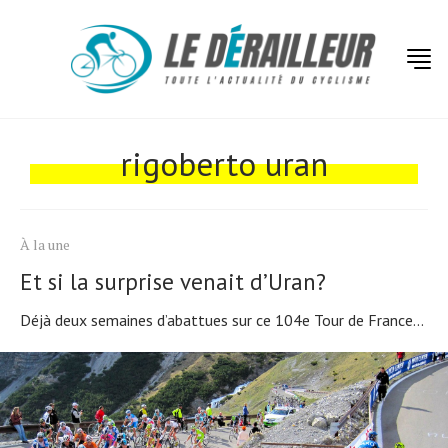
rigoberto uran
À la une
Actualités
Et si la surprise venait d’Uran?
Technologies
Déjà deux semaines d’abattues sur ce 104e Tour de France...
Tests de produits
Conseils
Tendances
Tous nos articles