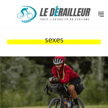
Actualités
Technologies
sexes
Tests de produits
Conseils
Tendances
Tous nos articles
À propos