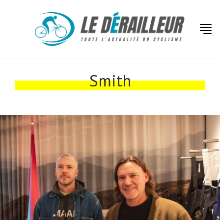
Actualités
Technologies
Smith
Tests de produits
Conseils
Tendances
Tous nos articles
À propos