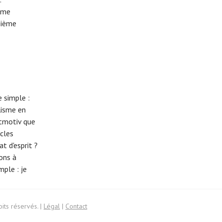
ème
sième
 simple :
lisme en
eitmotiv que
cles
t d'esprit ?
tons à
imple :
je
its réservés. |
Légal
|
Contact