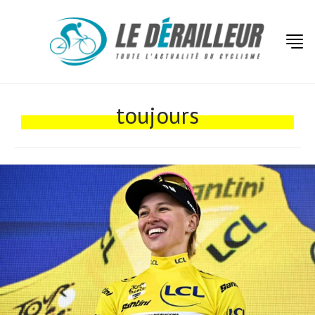
toujours
Actualités
Technologies
Tests de produits
Conseils
Tendances
Tous nos articles