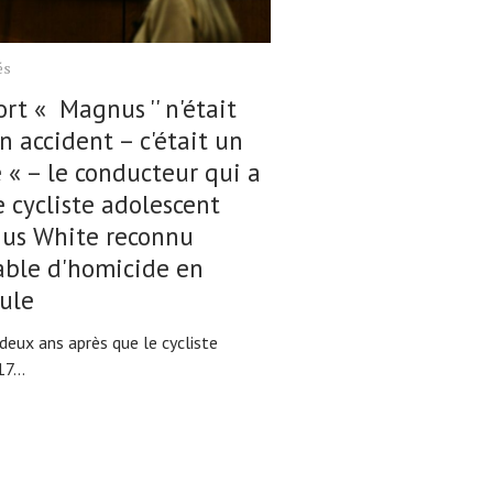
és
rt « Magnus '' n'était
n accident – c'était un
 « – le conducteur qui a
e cycliste adolescent
us White reconnu
able d'homicide en
ule
deux ans après que le cycliste
17...