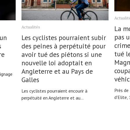
Actualit
Actualités
La mo
pas u
 un
Les cyclistes pourraient subir
crime
s
des peines à perpétuité pour
tué l
re
avoir tué des piétons si une
Magn
nouvelle loi adoptait en
coup
Angleterre et au Pays de
oignage
véhic
Galles
Près de 
Les cyclistes pourraient encourir à
d'Elite, 
perpétuité en Angleterre et au...