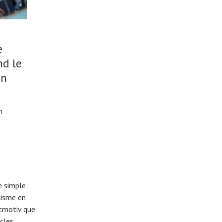
e
nd le
un
m
 simple :
lisme en
eitmotiv que
cles