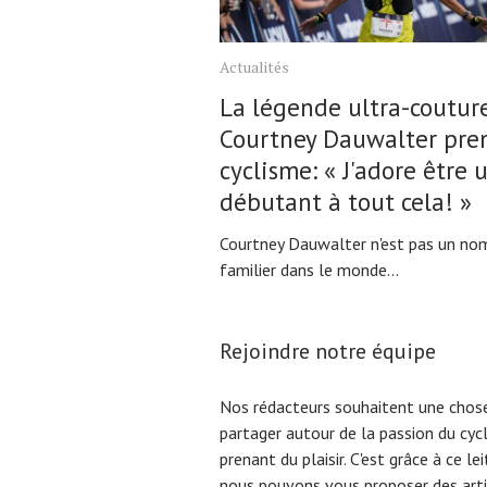
Actualités
La légende ultra-coutur
Courtney Dauwalter pre
cyclisme: « J'adore être 
débutant à tout cela! »
Courtney Dauwalter n'est pas un no
familier dans le monde...
Rejoindre notre équipe
Nos rédacteurs souhaitent une chose
partager autour de la passion du cyc
prenant du plaisir. C'est grâce à ce l
nous pouvons vous proposer des arti