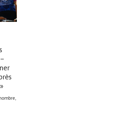
s
 –
rner
près
e»
 nombre,