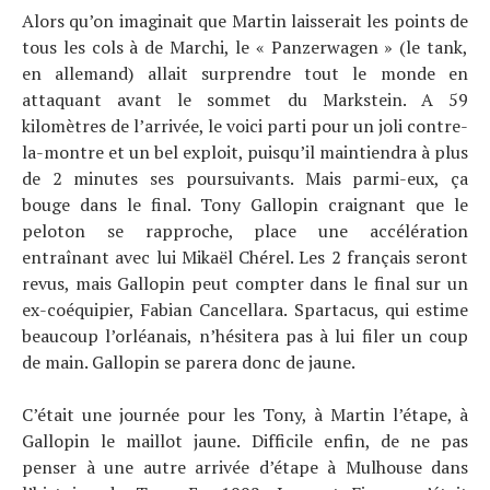
Alors qu’on imaginait que Martin laisserait les points de
Actualités
tous les cols à de Marchi, le « Panzerwagen » (le tank,
Technologies
Tests de produits
en allemand) allait surprendre tout le monde en
Conseils
attaquant avant le sommet du Markstein. A 59
Tendances
kilomètres de l’arrivée, le voici parti pour un joli contre-
Tous nos articles
la-montre et un bel exploit, puisqu’il maintiendra à plus
À propos
de 2 minutes ses poursuivants. Mais parmi-eux, ça
bouge dans le final. Tony Gallopin craignant que le
peloton se rapproche, place une accélération
entraînant avec lui Mikaël Chérel. Les 2 français seront
revus, mais Gallopin peut compter dans le final sur un
ex-coéquipier, Fabian Cancellara. Spartacus, qui estime
beaucoup l’orléanais, n’hésitera pas à lui filer un coup
de main. Gallopin se parera donc de jaune.
C’était une journée pour les Tony, à Martin l’étape, à
Gallopin le maillot jaune. Difficile enfin, de ne pas
penser à une autre arrivée d’étape à Mulhouse dans