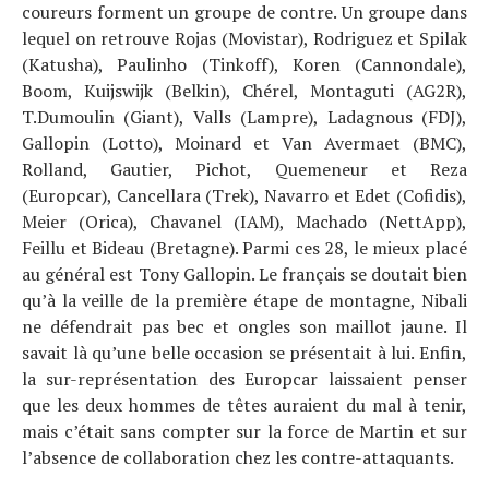
coureurs forment un groupe de contre. Un groupe dans
lequel on retrouve Rojas (Movistar), Rodriguez et Spilak
(Katusha), Paulinho (Tinkoff), Koren (Cannondale),
Boom, Kuijswijk (Belkin), Chérel, Montaguti (AG2R),
T.Dumoulin (Giant), Valls (Lampre), Ladagnous (FDJ),
Gallopin (Lotto), Moinard et Van Avermaet (BMC),
Rolland, Gautier, Pichot, Quemeneur et Reza
(Europcar), Cancellara (Trek), Navarro et Edet (Cofidis),
Meier (Orica), Chavanel (IAM), Machado (NettApp),
Feillu et Bideau (Bretagne). Parmi ces 28, le mieux placé
au général est Tony Gallopin. Le français se doutait bien
qu’à la veille de la première étape de montagne, Nibali
ne défendrait pas bec et ongles son maillot jaune. Il
savait là qu’une belle occasion se présentait à lui. Enfin,
la sur-représentation des Europcar laissaient penser
que les deux hommes de têtes auraient du mal à tenir,
mais c’était sans compter sur la force de Martin et sur
l’absence de collaboration chez les contre-attaquants.