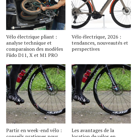
Vélo électrique pliant :
Vélo électrique, 2026 :
analyse technique et
tendances, nouveautés et
comparaison des modèles
perspectives
Fiido D11, X et M1 PRO
Partir en week-end vélo :
Les avantages de la
conseils pratiques pour
location de vélos en