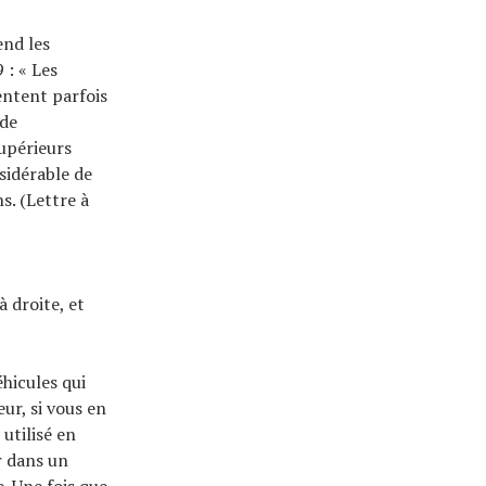
end les
 : « Les
entent parfois
 de
supérieurs
sidérable de
s. (Lettre à
 droite, et
éhicules qui
ur, si vous en
utilisé en
r dans un