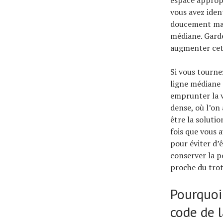
espace appropr
vous avez ident
doucement mais
médiane. Garde
augmenter cett
Si vous tourne
ligne médiane d
emprunter la v
dense, où l’on 
être la solutio
fois que vous 
pour éviter d’ê
conserver la p
proche du trot
Pourquoi 
code de l