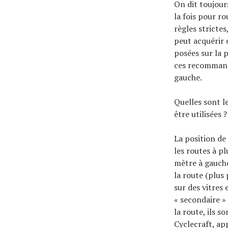
On dit toujour
À propos
la fois pour ro
règles strictes
peut acquérir
posées sur la 
ces recommanda
gauche.
Quelles sont l
être utilisées ?
La position de 
les routes à p
mètre à gauche
la route (plus
sur des vitres 
« secondaire »
la route, ils 
Cyclecraft, ap