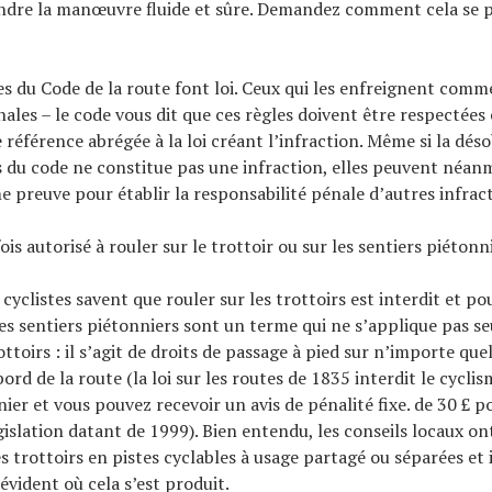
endre la manœuvre fluide et sûre. Demandez comment cela se 
es du Code de la route font loi. Ceux qui les enfreignent comm
ales – le code vous dit que ces règles doivent être respectées e
référence abrégée à la loi créant l’infraction. Même si la dés
s du code ne constitue pas une infraction, elles peuvent néan
e preuve pour établir la responsabilité pénale d’autres infrac
is autorisé à rouler sur le trottoir ou sur les sentiers piétonn
cyclistes savent que rouler sur les trottoirs est interdit et po
s sentiers piétonniers sont un terme qui ne s’applique pas se
ttoirs : il s’agit de droits de passage à pied sur n’importe quel
rd de la route (la loi sur les routes de 1835 interdit le cycli
ier et vous pouvez recevoir un avis de pénalité fixe. de 30 £ p
gislation datant de 1999). Bien entendu, les conseils locaux on
 trottoirs en pistes cyclables à usage partagé ou séparées et i
vident où cela s’est produit.