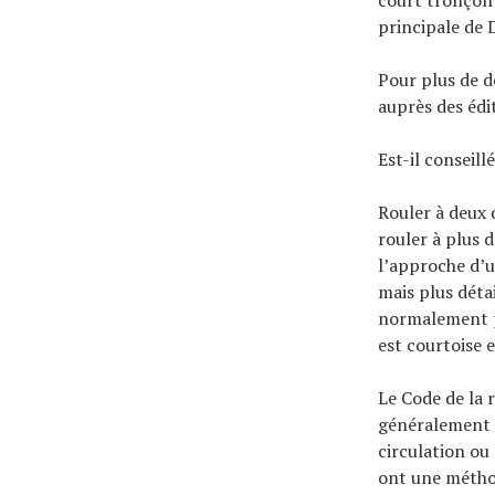
court tronçon 
principale de Da
Pour plus de d
auprès des édi
Est-il conseill
Rouler à deux d
rouler à plus d
l’approche d’u
mais plus détai
normalement pa
est courtoise e
Le Code de la r
généralement a
circulation ou
ont une méthod