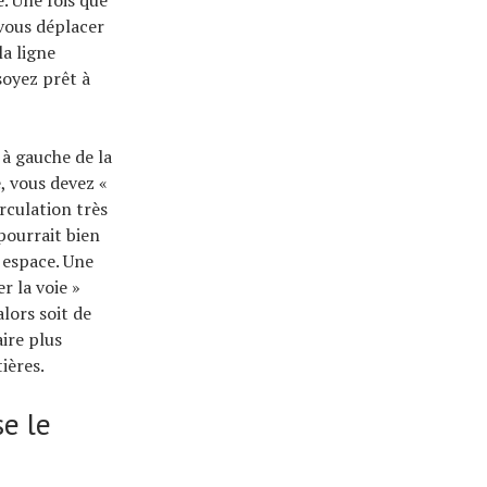
. Une fois que
 vous déplacer
a ligne
soyez prêt à
 à gauche de la
e, vous devez «
rculation très
 pourrait bien
l espace. Une
r la voie »
alors soit de
aire plus
ières.
se le