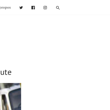
propos
oute