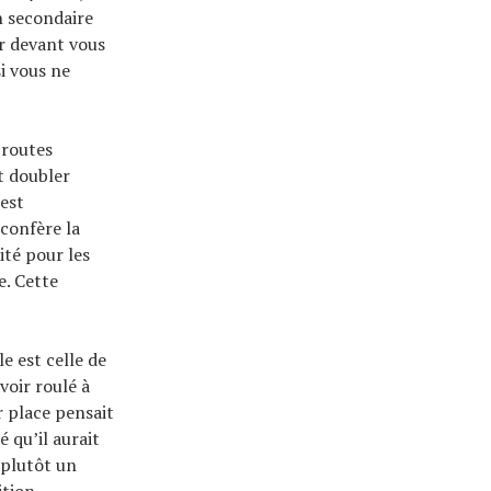
n secondaire
ir devant vous
i vous ne
 routes
nt doubler
’est
confère la
ité pour les
e. Cette
le est celle de
voir roulé à
r place pensait
é qu’il aurait
 plutôt un