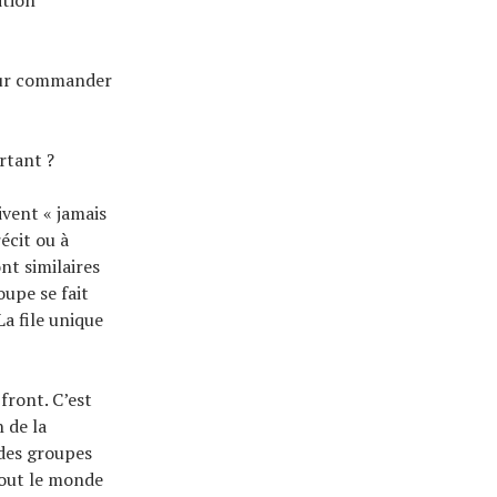
ition
 pour commander
rtant ?
ivent « jamais
récit ou à
nt similaires
oupe se fait
a file unique
front. C’est
 de la
 des groupes
tout le monde