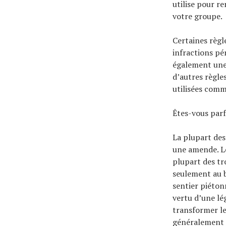
utilise pour r
votre groupe.
Certaines règl
infractions pén
également une 
d’autres règle
utilisées comm
Êtes-vous parfo
La plupart des 
une amende. Le
plupart des tro
seulement au bo
sentier piétonn
vertu d’une lé
transformer les
généralement é