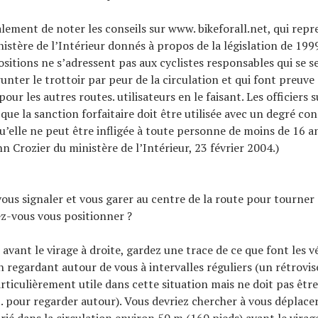
alement de noter les conseils sur www. bikeforall.net, qui repr
istère de l’Intérieur donnés à propos de la législation de 1999
ositions ne s’adressent pas aux cyclistes responsables qui se s
unter le trottoir par peur de la circulation et qui font preuve
our les autres routes. utilisateurs en le faisant. Les officiers 
que la sanction forfaitaire doit être utilisée avec un degré con
u’elle ne peut être infligée à toute personne de moins de 16 an
n Crozier du ministère de l’Intérieur, 23 février 2004.)
us signaler et vous garer au centre de la route pour tourner à
-vous vous positionner ?
avant le virage à droite, gardez une trace de ce que font les v
n regardant autour de vous à intervalles réguliers (un rétrovise
rticulièrement utile dans cette situation mais ne doit pas être 
pour regarder autour). Vous devriez chercher à vous déplace