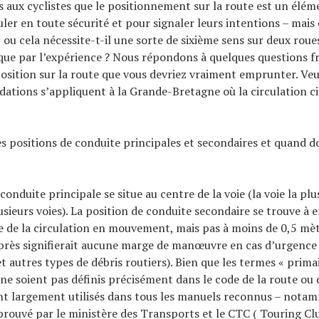
s aux cyclistes que le positionnement sur la route est un élém
uler en toute sécurité et pour signaler leurs intentions – mais 
, ou cela nécessite-t-il une sorte de sixième sens sur deux roue
 que par l’expérience ? Nous répondons à quelques questions
position sur la route que vous devriez vraiment emprunter. Veu
tions s’appliquent à la Grande-Bretagne où la circulation ci
es positions de conduite principales et secondaires et quand d
conduite principale se situe au centre de la voie (la voie la pl
lusieurs voies). La position de conduite secondaire se trouve à 
 de la circulation en mouvement, mais pas à moins de 0,5 mè
 près signifierait aucune marge de manœuvre en cas d’urgence
et autres types de débris routiers). Bien que les termes « primai
 ne soient pas définis précisément dans le code de la route ou 
sont largement utilisés dans tous les manuels reconnus – notam
prouvé par le ministère des Transports et le CTC ( Touring Clu