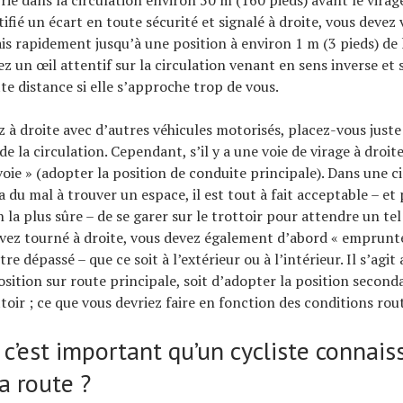
ié dans la circulation environ 50 m (160 pieds) avant le virage
ifié un écart en toute sécurité et signalé à droite, vous devez
 rapidement jusqu’à une position à environ 1 m (3 pieds) de l
z un œil attentif sur la circulation venant en sens inverse et 
e distance si elle s’approche trop de vous.
z à droite avec d’autres véhicules motorisés, placez-vous juste
e la circulation. Cependant, s’il y a une voie de virage à droit
oie » (adopter la position de conduite principale). Dans une ci
a du mal à trouver un espace, il est tout à fait acceptable – et
n la plus sûre – de se garer sur le trottoir pour attendre un te
avez tourné à droite, vous devez également d’abord « emprunte
tre dépassé – que ce soit à l’extérieur ou à l’intérieur. Il s’agit 
osition sur route principale, soit d’adopter la position second
toir ; ce que vous devriez faire en fonction des conditions rout
c’est important qu’un cycliste connais
a route ?