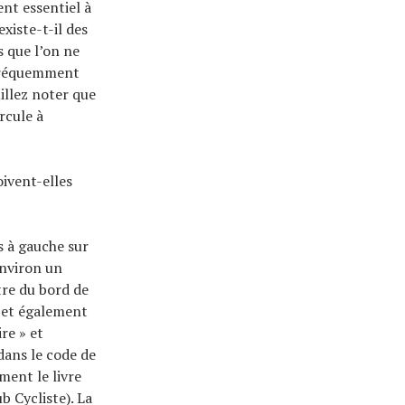
ent essentiel à
existe-t-il des
s que l’on ne
 fréquemment
illez noter que
rcule à
oivent-elles
us à gauche sur
environ un
tre du bord de
 et également
re » et
dans le code de
ment le livre
b Cycliste). La