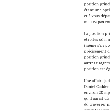
position princ
étant une optio
et à vous dépa
mettez pas vot
La position pr
étroites où il
(même s’ils po
précisément da
position princi
autres usagers 
position est é
Une affaire jud
Daniel Cadden 
environ 20 mph
qu’il aurait dû
dû traverser p