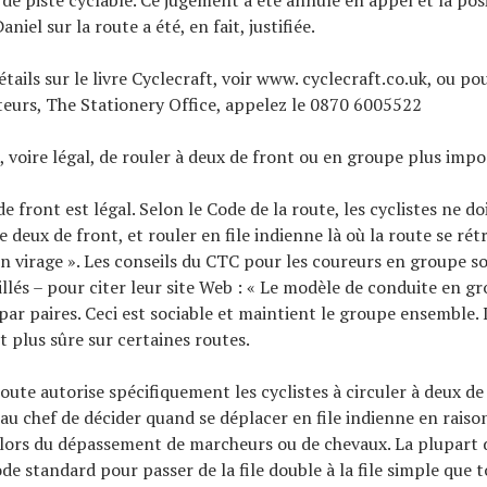
de piste cyclable. Ce jugement a été annulé en appel et la pos
niel sur la route a été, en fait, justifiée.
étails sur le livre Cyclecraft, voir www. cyclecraft.co.uk, ou
teurs, The Stationery Office, appelez le 0870 6005522
é, voire légal, de rouler à deux de front ou en groupe plus impo
e front est légal. Selon le Code de la route, les cyclistes ne do
e deux de front, et rouler en file indienne là où la route se rét
n virage ». Les conseils du CTC pour les coureurs en groupe so
llés – pour citer leur site Web : « Le modèle de conduite en gr
r paires. Ceci est sociable et maintient le groupe ensemble. L
t plus sûre sur certaines routes.
oute autorise spécifiquement les cyclistes à circuler à deux de 
u chef de décider quand se déplacer en file indienne en raison
 lors du dépassement de marcheurs ou de chevaux. La plupart
e standard pour passer de la file double à la file simple que 