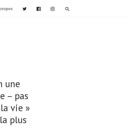
propos
n une
le – pas
la vie »
la plus