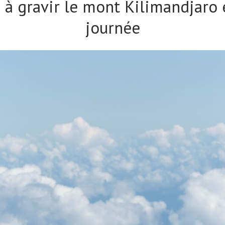
 à gravir le mont Kilimandjaro
journée