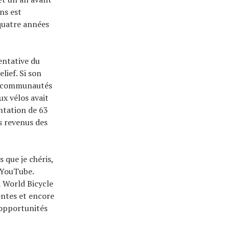
ans est
 quatre années
entative du
lief. Si son
aux communautés
ux vélos avait
ntation de 63
s revenus des
 que je chéris,
 YouTube.
à World Bicycle
entes et encore
 opportunités