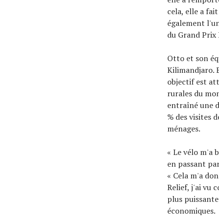
cela, elle a fa
également l'un
du Grand Prix 
Otto et son éq
Kilimandjaro. E
objectif est a
rurales du mond
entraîné une d
% des visites 
ménages.
« Le vélo m'a 
en passant par
« Cela m'a don
Relief, j'ai v
plus puissante
économiques.