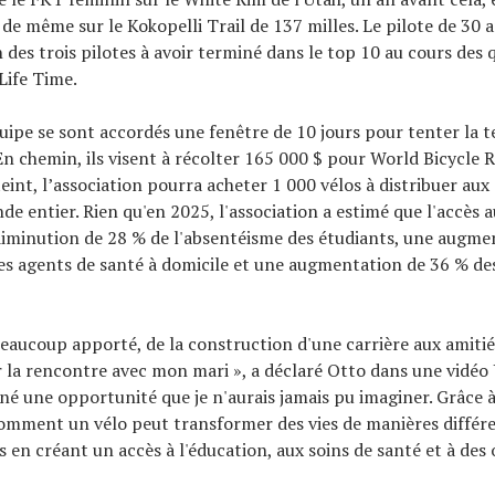
it de même sur le Kokopelli Trail de 137 milles. Le pilote de 30 
 des trois pilotes à avoir terminé dans le top 10 au cours des
Life Time.
uipe se sont accordés une fenêtre de 10 jours pour tenter la t
n chemin, ils visent à récolter 165 000 $ pour World Bicycle Re
tteint, l’association pourra acheter 1 000 vélos à distribuer 
e entier. Rien qu'en 2025, l'association a estimé que l'accès a
iminution de 28 % de l'absentéisme des étudiants, une augme
des agents de santé à domicile et une augmentation de 36 % de
beaucoup apporté, de la construction d'une carrière aux amitiés
 la rencontre avec mon mari », a déclaré Otto dans une vidéo
né une opportunité que je n'aurais jamais pu imaginer. Grâce 
u comment un vélo peut transformer des vies de manières différ
s en créant un accès à l'éducation, aux soins de santé et à des