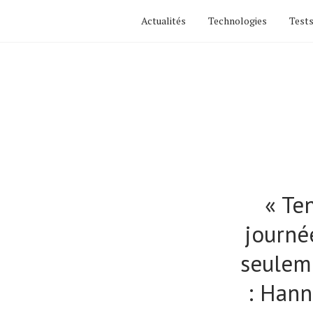
Actualités
Technologies
Tests
« Te
journée
seuleme
: Hann