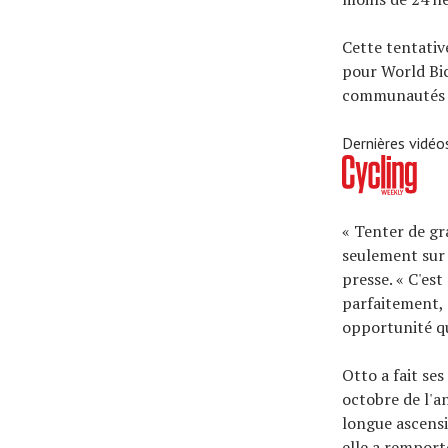
Cette tentativ
pour World Bicy
communautés r
Dernières vidéo
« Tenter de gra
seulement sur 
presse. « C'est
parfaitement, 
opportunité qu
Otto a fait se
octobre de l'a
longue ascensi
elle a remport