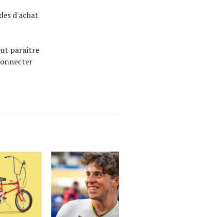
ides d'achat
eut paraître
 connecter