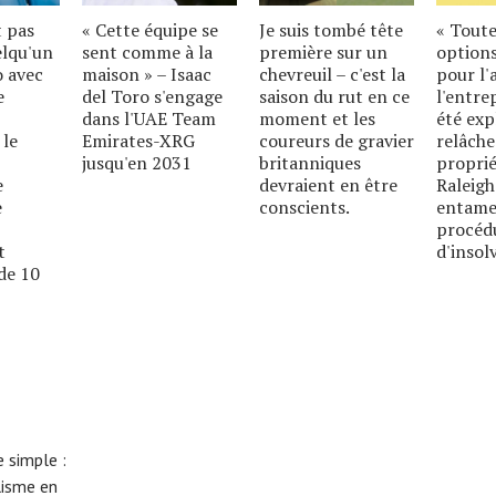
t pas
« Cette équipe se
Je suis tombé tête
« Toute
elqu'un
sent comme à la
première sur un
options
o avec
maison » – Isaac
chevreuil – c'est la
pour l'
e
del Toro s'engage
saison du rut en ce
l'entre
dans l'UAE Team
moment et les
été exp
 le
Emirates-XRG
coureurs de gravier
relâche
jusqu'en 2031
britanniques
proprié
e
devraient en être
Raleigh
e
conscients.
entame
procéd
t
d'insolv
de 10
 simple :
lisme en