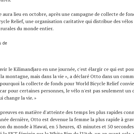
e aura lieu en octobre, après une campagne de collecte de fon
cle Relief, une organisation caritative qui distribue des vélos
urales du monde entier.
s de
vir le Kilimandjaro en une journée, c'est élargir ce qui est pos
la montagne, mais dans la vie », a déclaré Otto dans un com
 pourquoi la collecte de fonds pour World Bicycle Relief convie
car pour certaines personnes, le vélo n'est pas seulement un dé
i change la vie. »
s preuves en matière d'atteinte des temps les plus rapides con
nnée dernière, Otto est devenue la femme la plus rapide à gravi
on du monde à Hawaï, en 5 heures, 43 minutes et 50 secondes
é le FKT féminin sur le White Rim de l'Utah, un an avant cela,