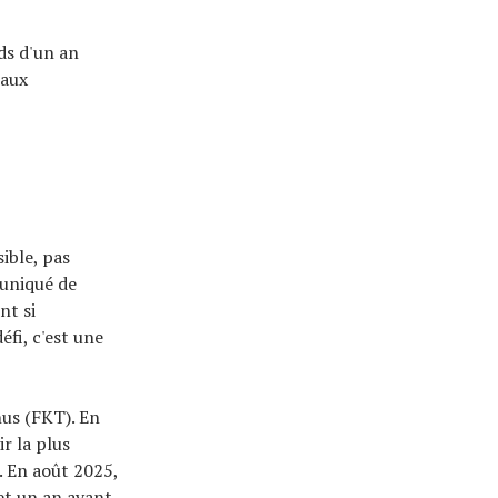
ds d'un an
 aux
sible, pas
muniqué de
nt si
fi, c'est une
nus (FKT). En
r la plus
. En août 2025,
 et un an avant