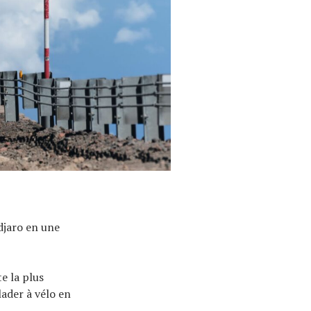
djaro en une
e la plus
lader à vélo en