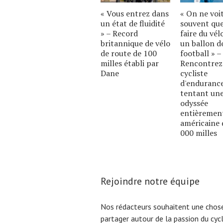
« Vous entrez dans
« On ne voi
un état de fluidité
souvent qu
» – Record
faire du vél
britannique de vélo
un ballon d
de route de 100
football » –
milles établi par
Rencontrez
Dane
cycliste
d'enduranc
tentant un
odyssée
entièremen
américaine 
000 milles
Rejoindre notre équipe
Nos rédacteurs souhaitent une chose
partager autour de la passion du cyc