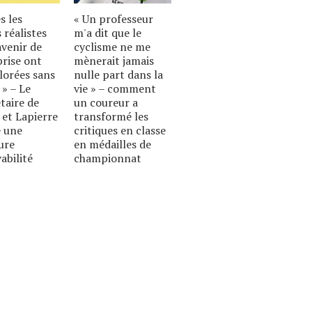
s les
« Un professeur
 réalistes
m'a dit que le
avenir de
cyclisme ne me
prise ont
mènerait jamais
lorées sans
nulle part dans la
 » – Le
vie » – comment
taire de
un coureur a
 et Lapierre
transformé les
 une
critiques en classe
ure
en médailles de
abilité
championnat