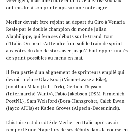
Wevelgem, mais une chute et un DNF à Paris-Roubaix
ont mis fin à son printemps sur une note aigre.
Merlier devrait être rejoint au départ du Giro à Venaria
Reale par le double champion du monde Julian
Alaphilippe, qui fera ses débuts sur le Grand Tour
d'Italie. On peut s’attendre à un solide train de sprint
aux côtés du duo de stars avec jusqu’à huit opportunités
de sprint possibles au menu en mai.
Il fera partie d'un alignement de sprinteurs empilé qui
devrait inclure Olav Kooij (Visma-Lease a Bike),
Jonathan Milan (Lidl-Trek), Gerben Thijssen
(Intermarché-Wanty), Fabio Jakobsen (DSM-Firmenich
PostNL) , Sam Welsford (Bora-Hansgrohe), Caleb Ewan
(Jayco AlUla) et Kaden Groves (Alpecin-Deceuninck).
L'histoire est du côté de Merlier en Italie après avoir
remporté une étape lors de ses débuts dans la course en