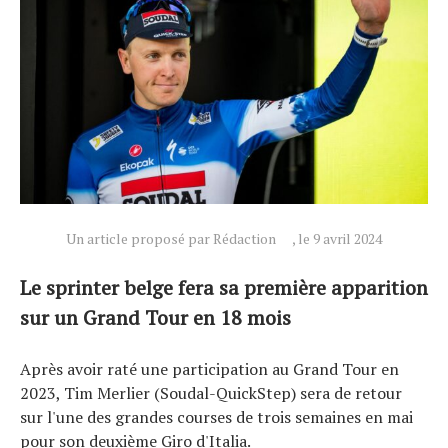
Actualités
Technologies
Tests de produits
Un article proposé par Rédaction
, le 9 avril 2024
Conseils
Le sprinter belge fera sa première apparition
Tendances
sur un Grand Tour en 18 mois
Tous nos articles
À propos
Après avoir raté une participation au Grand Tour en
2023, Tim Merlier (Soudal-QuickStep) sera de retour
sur l'une des grandes courses de trois semaines en mai
pour son deuxième Giro d'Italia.