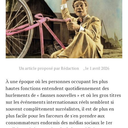
Un article proposé par Rédaction
, le 1 avril 2026
À une époque où les personnes occupant les plus
hautes fonctions entendent quotidiennement des
hurlements de « fausses nouvelles » et où les gros titres
Actualités
sur les événements internationaux réels semblent si
Technologies
souvent complètement surréalistes, il est de plus en
Tests de produits
plus facile pour les farceurs de s'en prendre aux
consommateurs endormis des médias sociaux le 1er
Conseils