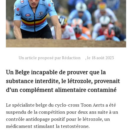
Actualités
Technologies
Un article proposé par Rédaction
, le 18 août 2023
Tests de produits
Un Belge incapable de prouver que la
Conseils
substance interdite, le létrozole, provenait
Tendances
d’un complément alimentaire contaminé
Tous nos articles
À propos
Le spécialiste belge du cyclo-cross Toon Aerts a été
suspendu de la compétition pour deux ans suite à un
contrôle antidopage positif pour le létrozole, un
médicament stimulant la testostérone.