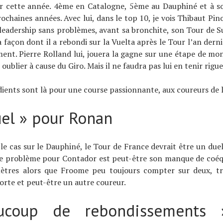
er cette année. 4ème en Catalogne, 5ème au Dauphiné et à son
rochaines années. Avec lui, dans le top 10, je vois Thibaut Pin
 leadership sans problèmes, avant sa bronchite, son Tour de Su
 façon dont il a rebondi sur la Vuelta après le Tour l’an derni
nt. Pierre Rolland lui, jouera la gagne sur une étape de mo
t oublier à cause du Giro. Mais il ne faudra pas lui en tenir rigue
édients sont là pour une course passionnante, aux coureurs de l
el » pour Ronan
e cas sur le Dauphiné, le Tour de France devrait être un du
Le problème pour Contador est peut-être son manque de coéqu
mètres alors que Froome peu toujours compter sur deux, tr
Porte et peut-être un autre coureur.
ucoup de rebondissements 