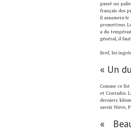
passé un pali
français des p
il assumera le
prometteur. La
a du tempérame
général, il fau
Bref, les ingr
« Un du
Comme ce fut l
et Contador. 
derniers kilo
savoir Nieve, 
« Bea