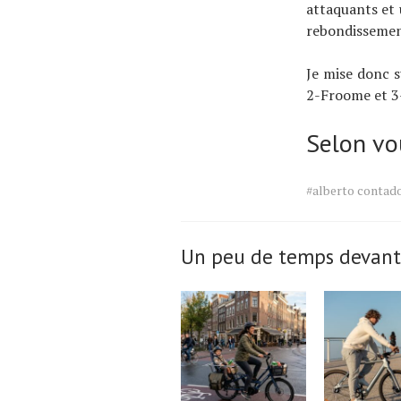
attaquants et 
rebondissemen
Je mise donc 
2-Froome et 3-
Selon vou
Tags
#alberto contad
for
the
article.
Un peu de temps devant