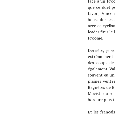
face à un Fro
que ce duel p
favori, Vince
bousculer les 
avec ce cyclis
leader finir le
Froome.
Derrière, je v
extrèmement ma
des coups de 
également Val
souvent eu un 
plaines venté
Bagnères de Bi
Movistar a rou
bordure plus t
Et les françai