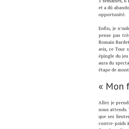
3 semaines, il 
et a dû abando
opportunité.
Enfin, je n’ou
pense pas trè
Romain Bardet
avis, ce Tour 
épingle du jeu
aura du specta
étape de mont
« Mon f
Allez je pren
nous attends. 
que ses lieute
contre-poids 