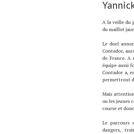
Yannic
A la veille du
du maillot jau
Le duel annon
Contador, aura
de France. A 
équipe aussi fo
Contador a, en
permettront de
Mais attentio
ou les jeunes
course et donc 
Le parcours a
dangers, tro