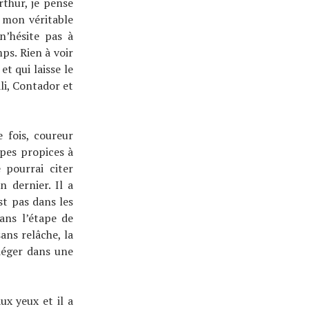
thur, je pense
 mon véritable
n’hésite pas à
ps. Rien à voir
t qui laisse le
ali, Contador et
e fois, coureur
apes propices à
 pourrai citer
 dernier. Il a
st pas dans les
ans l’étape de
ans relâche, la
piéger dans une
ux yeux et il a