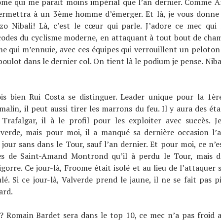
ome qui me parait moins impérial que l’an dernier. Comme Ar
ermettra à un 3ème homme d’émerger. Et là, je vous donne
nzo Nibali! Là, c’est le cœur qui parle. J’adore ce mec qui 
codes du cyclisme moderne, en attaquant à tout bout de cham
me qui m’ennuie, avec ces équipes qui verrouillent un peloton e
 boulot dans le dernier col. On tient là le podium je pense. Nib
ois bien Rui Costa se distinguer. Leader unique pour la 1èr
lin, il peut aussi tirer les marrons du feu. Il y aura des ét
Trafalgar, il à le profil pour les exploiter avec succès. Je
verde, mais pour moi, il a manqué sa dernière occasion l’an
jour sans dans le Tour, sauf l’an dernier. Et pour moi, ce n’e
es de Saint-Amand Montrond qu’il à perdu le Tour, mais d
gorre. Ce jour-là, Froome était isolé et au lieu de l’attaquer s
lé. Si ce jour-là, Valverde prend le jaune, il ne se fait pas 
ard.
s? Romain Bardet sera dans le top 10, ce mec n’a pas froid a