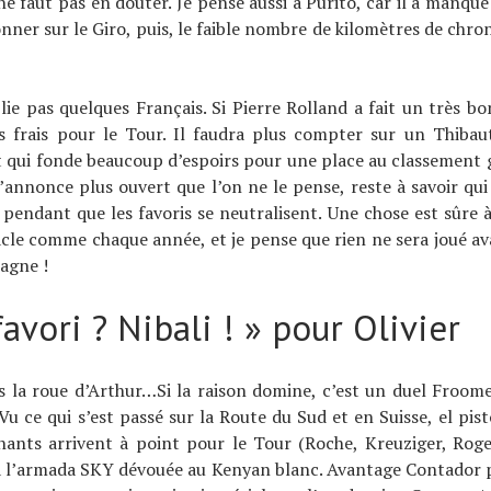
ne faut pas en douter. Je pense aussi à Purito, car il a manqué
nner sur le Giro, puis, le faible nombre de kilomètres de chron
blie pas quelques Français. Si Pierre Rolland a fait un très bon
s frais pour le Tour. Il faudra plus compter sur un Thibau
 qui fonde beaucoup d’espoirs pour une place au classement 
s’annonce plus ouvert que l’on ne le pense, reste à savoir qui
 pendant que les favoris se neutralisent. Une chose est sûre 
cle comme chaque année, et je pense que rien ne sera joué av
agne !
avori ? Nibali ! » pour Olivier
ds la roue d’Arthur…Si la raison domine, c’est un duel Froom
Vu ce qui s’est passé sur la Route du Sud et en Suisse, el pist
nants arrivent à point pour le Tour (Roche, Kreuziger, Roge
à l’armada SKY dévouée au Kenyan blanc. Avantage Contador 