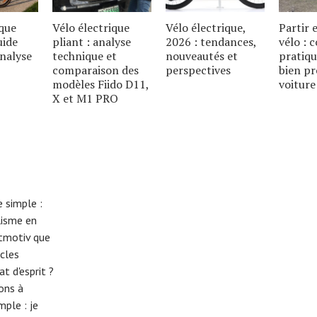
ique
Vélo électrique
Vélo électrique,
Partir
uide
pliant : analyse
2026 : tendances,
vélo : c
analyse
technique et
nouveautés et
pratiqu
comparaison des
perspectives
bien pr
modèles Fiido D11,
voiture
X et M1 PRO
 simple :
lisme en
eitmotiv que
cles
t d'esprit ?
tons à
imple :
je