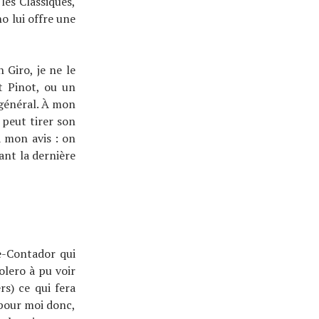
 les Classiques,
o lui offre une
 Giro, je ne le
t Pinot, ou un
général. À mon
 peut tirer son
à mon avis : on
ant la dernière
e-Contador qui
olero à pu voir
rs) ce qui fera
pour moi donc,