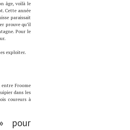
 âge, voilà le
ot. Cette année
isse paraissait
er prouve qu’il
ntagne. Pour le
ur.
es exploiter.
el entre Froome
ipier dans les
ois coureurs à
» pour