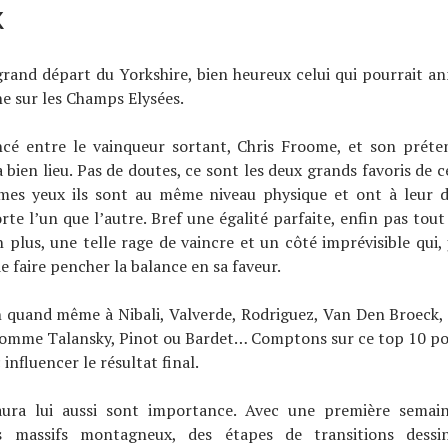
k
 grand départ du Yorkshire, bien heureux celui qui pourrait 
ne sur les Champs Elysées.
cé entre le vainqueur sortant, Chris Froome, et son préte
 bien lieu. Pas de doutes, ce sont les deux grands favoris de
mes yeux ils sont au même niveau physique et ont à leur d
rte l’un que l’autre. Bref une égalité parfaite, enfin pas tout
 plus, une telle rage de vaincre et un côté imprévisible qui, j
 faire pencher la balance en sa faveur.
n quand même à Nibali, Valverde, Rodriguez, Van Den Broeck, 
 comme Talansky, Pinot ou Bardet… Comptons sur ce top 10 po
influencer le résultat final.
ura lui aussi sont importance. Avec une première semai
is massifs montagneux, des étapes de transitions dessi