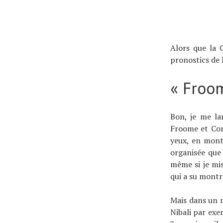
Actualités
Alors que la 
pronostics de 
Technologies
Tests de produits
« Froo
Conseils
Tendances
Bon, je me la
Tous nos articles
Froome et Cont
yeux, en mont
À propos
organisée que 
même si je mis
qui a su montr
Mais dans un 
Nibali par exe