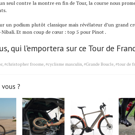
un seul contre la montre en fin de Tour, la course nous pro
ts.
sur un podium plutôt classique mais révélateur d’un grand cr
Nibali. Et mon coup de cœur : top 5 pour Pinot .
s, qui l’emportera sur ce Tour de Fran
or
,
#christopher froome
,
#cyclisme masculin
,
#Grande Boucle
,
#tour de f
 vous ?