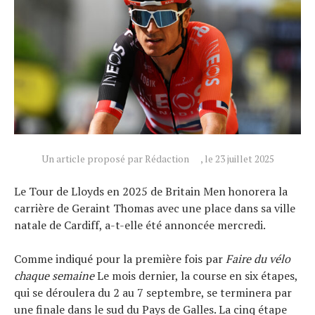
Actualités
Un article proposé par Rédaction
, le 23 juillet 2025
Technologies
Le Tour de Lloyds en 2025 de Britain Men honorera la
Tests de produits
carrière de Geraint Thomas avec une place dans sa ville
Conseils
natale de Cardiff, a-t-elle été annoncée mercredi.
Tendances
Comme indiqué pour la première fois par
Faire du vélo
Tous nos articles
chaque semaine
Le mois dernier, la course en six étapes,
À propos
qui se déroulera du 2 au 7 septembre, se terminera par
une finale dans le sud du Pays de Galles. La cinq étape