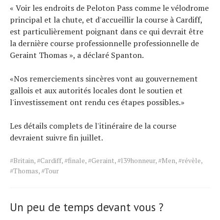
« Voir les endroits de Peloton Pass comme le vélodrome
principal et la chute, et d'accueillir la course à Cardiff,
est particulièrement poignant dans ce qui devrait être
la dernière course professionnelle professionnelle de
Geraint Thomas », a déclaré Spanton.
«Nos remerciements sincères vont au gouvernement
gallois et aux autorités locales dont le soutien et
l'investissement ont rendu ces étapes possibles.»
Les détails complets de l'itinéraire de la course
devraient suivre fin juillet.
Tags
#Britain
,
#Cardiff
,
#finale
,
#Geraint
,
#l39honneur
,
#Men
,
#révèle
,
for
#Thomas
,
#Tour
the
article.
Un peu de temps devant vous ?