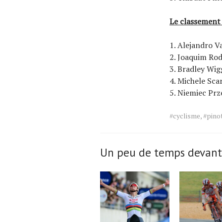
Le classement
1. Alejandro 
2. Joaquim Rod
3. Bradley Wig
4. Michele Sca
5. Niemiec Pr
Tags
#cyclisme
,
#pino
for
the
article.
Un peu de temps devant