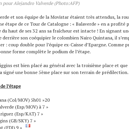
n pour Alejandro Valverde (Photo:AFP)
erde et son équipe de la Movistar étaient très attendus, la rou
e étape de ce Tour de Catalogne : « Balaverde » en a profité 
du haut de ses 32 ans sa fraîcheur est intacte ! En signant u
 derrière son coéquipier le colombien Nairo Quintana, il s’em
der : coup double pour l’équipe ex-Caisse d’Epargne. Comme p
bonne forme complète le podium de l’étape.
ggins est bien placé au général avec la troisième place et que 
a signé une bonne 5ème place sur son terrain de prédilection.
de l’étape
tana (Col/MOV) 5h01 »20
alverde (Esp/MOV) à 7 »
riguez (Esp/KAT) 7 »
gins (GB/SKY) 7 »
ot (FDJ) 9 »