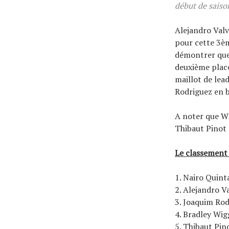
début de saiso
Alejandro Valv
pour cette 3èm
démontrer que 
deuxième place
maillot de lea
Rodriguez en 
A noter que Wi
Thibaut Pinot 
Le classement 
1. Nairo Quin
2. Alejandro V
3. Joaquim Rod
4. Bradley Wig
5. Thibaut Pin