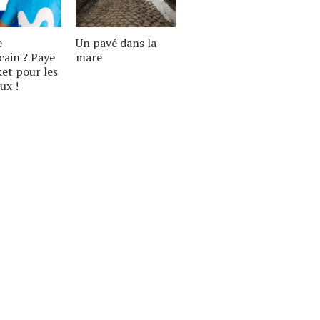
e
Un pavé dans la
cain ? Paye
mare
ket pour les
ux !