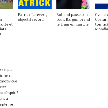
Patrick Lefevere,
Rolland passe son
Cyclist
un
objectif record.
tour, Barguil prend
Costari
santé et
le train en marche
ton tic
iats
Mondia
s
 simple :
lisme en
eitmotiv que
cles
t d'esprit ?
tons à
imple :
je