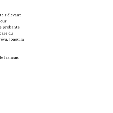
te s’élevant
pour
ne probante
pare du
révu, Joaquim
le français