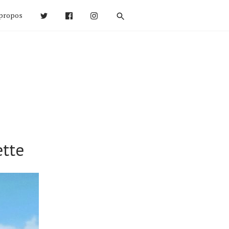
propos
ette