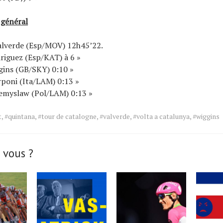
 général
Valverde (Esp/MOV) 12h45’22.
riguez (Esp/KAT) à 6 »
gins (GB/SKY) 0:10 »
rponi (Ita/LAM) 0:13 »
zemyslaw (Pol/LAM) 0:13 »
t
,
#quintana
,
#tour de catalogne
,
#valverde
,
#volta a catalunya
,
#wiggins
 vous ?