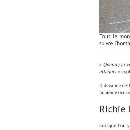
Tout le mon
suivre l’hom
«
Quand j’ai v
attaquer
» expl
Il devance de 
la même occasi
Richie 
Lorsque l’on y