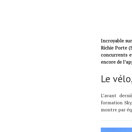
Incroyable sur
Richie Porte (
concurrents et
encore de l’ap
Le vélo
Actualités
Technologies
L’avant dern
Tests de produits
formation Sky
Conseils
montre par équ
Tendances
Tous nos articles
À propos