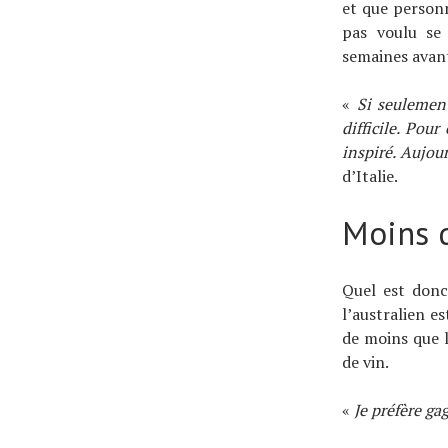
et que personn
pas voulu se
semaines avant
«
Si seulement
difficile. Pou
inspiré. Aujou
d’Italie.
Moins d
Quel est donc
l’australien e
de moins que l
de vin.
«
Je préfère ga