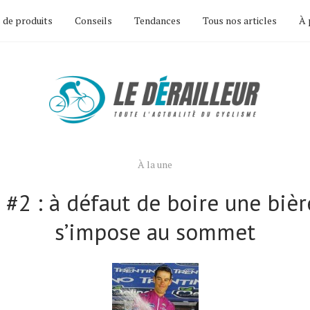
 de produits
Conseils
Tendances
Tous nos articles
À 
À la une
 #2 : à défaut de boire une bièr
s’impose au sommet