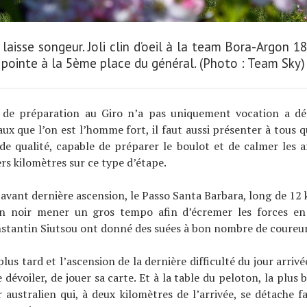
laisse songeur. Joli clin d’oeil à la team Bora-Argon 1
pointe à la 5ème place du général. (Photo : Team Sky)
 de préparation au Giro n’a pas uniquement vocation a d
aux que l’on est l’homme fort, il faut aussi présenter à tous q
 de qualité, capable de préparer le boulot et de calmer les 
ers kilomètres sur ce type d’étape.
 l’avant dernière ascension, le Passo Santa Barbara, long de 12 
 noir mener un gros tempo afin d’écremer les forces en
nstantin Siutsou ont donné des suées à bon nombre de coureur
us tard et l’ascension de la dernière difficulté du jour arrivé
 dévoiler, de jouer sa carte. Et à la table du peloton, la plus 
r australien qui, à deux kilomètres de l’arrivée, se détache 