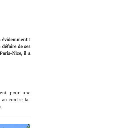
en évidemment !
 défaire de ses
aris-Nice, il a
ment pour une
 au contre-la-
n.