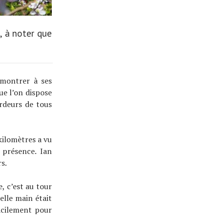
8, à noter que
émontrer à ses
ue l’on dispose
ardeurs de tous
kilomètres a vu
 présence. Ian
s.
e, c’est au tour
belle main était
facilement pour