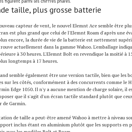
s figurent parmi les chiffres phares.
de taille, plus grosse batterie
ouveau capteur de vent, le nouvel Elemnt Ace semble être plu
écran est plus grand que celui de l'Elemnt Roam d'après une év
plus encore, la durée de vie de la batterie est nettement supéri
 trouve actuellement dans la gamme Wahoo. L'emballage indiq
rieure à 30 heures. L'Elemnt Bolt en revendique la moitié à 15
lus longtemps à 17 heures.
rand semble également être une version tactile, bien que les b
bles sur les côtés, conformément à des concurrents comme le
rmin Edge 1050. Il n'y a aucune mention de charge solaire, il e
poser que il s'agit d'un écran tactile standard plutôt que ce
r de Garmin.
tion de taille a peut-être amené Wahoo à mettre à niveau so
pport inclus étant en aluminium plutôt que les supports en p
nis avec les modèles Bolt et Roam.