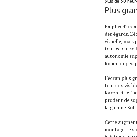
plus de 30 heure
Plus gran
En plus d'un n
des égards. L'
visuelle, mais 
tout ce qui se
autonomie supé
Roam un peu p
L'écran plus g
toujours visi
Karoo et le Ga
prudent de sup
la gamme Sola
Cette augmenta
montage, le su
habituels four