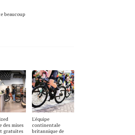
ûte beaucoup
ized
L'équipe
e des mises
continentale
t gratuites
britannique de