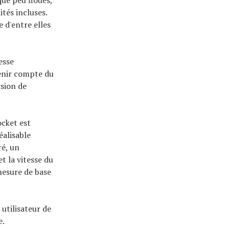
ités incluses.
e d'entre elles
esse
tenir compte du
rsion de
cket est
éalisable
ré, un
t la vitesse du
mesure de base
 utilisateur de
e.