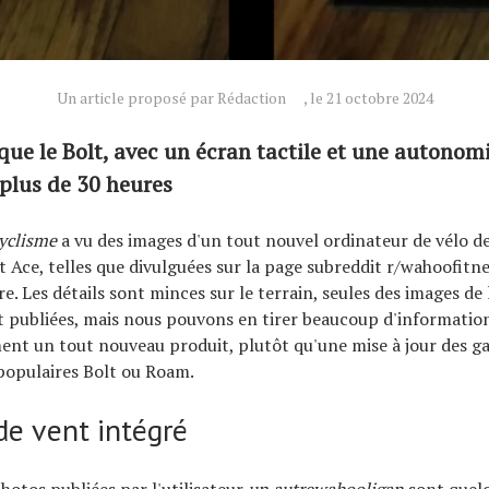
Un article proposé par Rédaction
, le 21 octobre 2024
que le Bolt, avec un écran tactile et une autonom
 plus de 30 heures
cyclisme
a vu des images d'un tout nouvel ordinateur de vélo d
ce, telles que divulguées sur la page subreddit r/wahoofitnes
e. Les détails sont minces sur le terrain, seules des images de
t publiées, mais nous pouvons en tirer beaucoup d'information
ent un tout nouveau produit, plutôt qu'une mise à jour des 
populaires Bolt ou Roam.
de vent intégré
photos publiées par l'utilisateur
un autrewahooligan
sont quelq