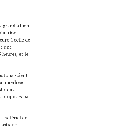
s grand à bien
aluation
eure à celle de
ue une
 heures, et le
outons soient
 Hammerhead
st donc
ux proposés par
n matériel de
lastique