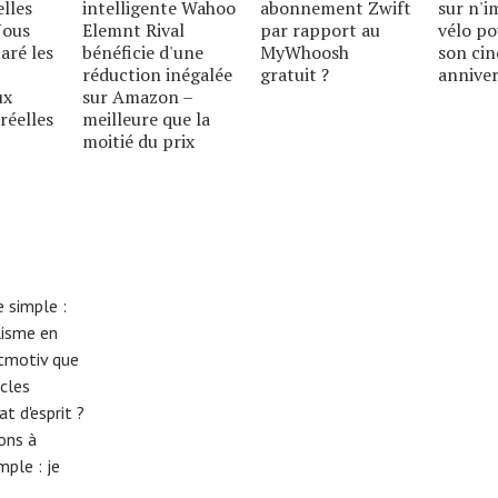
elles
intelligente Wahoo
abonnement Zwift
sur n'i
Nous
Elemnt Rival
par rapport au
vélo p
aré les
bénéficie d'une
MyWhoosh
son ci
réduction inégalée
gratuit ?
anniver
ux
sur Amazon –
réelles
meilleure que la
moitié du prix
 simple :
lisme en
eitmotiv que
cles
t d'esprit ?
tons à
imple :
je