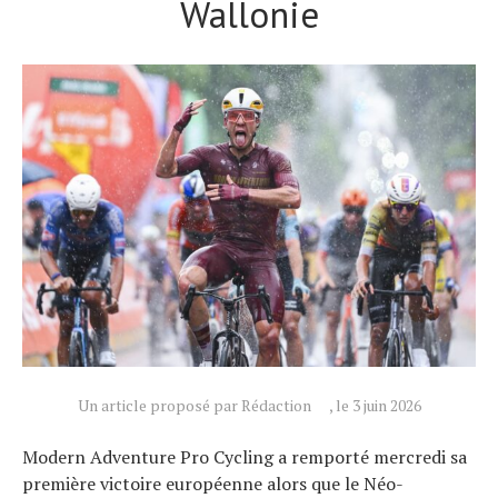
Wallonie
Actualités
Technologies
Tests de produits
Un article proposé par Rédaction
, le 3 juin 2026
Conseils
Tendances
Modern Adventure Pro Cycling a remporté mercredi sa
Tous nos articles
première victoire européenne alors que le Néo-