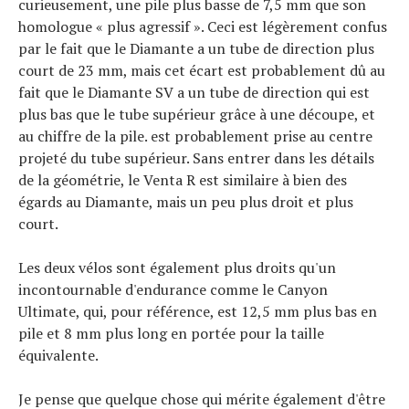
curieusement, une pile plus basse de 7,5 mm que son
homologue « plus agressif ». Ceci est légèrement confus
Actualités
par le fait que le Diamante a un tube de direction plus
Technologies
court de 23 mm, mais cet écart est probablement dû au
Tests de produits
fait que le Diamante SV a un tube de direction qui est
Conseils
Tendances
plus bas que le tube supérieur grâce à une découpe, et
Tous nos articles
au chiffre de la pile. est probablement prise au centre
À propos
projeté du tube supérieur. Sans entrer dans les détails
de la géométrie, le Venta R est similaire à bien des
égards au Diamante, mais un peu plus droit et plus
court.
Les deux vélos sont également plus droits qu'un
incontournable d'endurance comme le Canyon
Ultimate, qui, pour référence, est 12,5 mm plus bas en
pile et 8 mm plus long en portée pour la taille
équivalente.
Je pense que quelque chose qui mérite également d'être