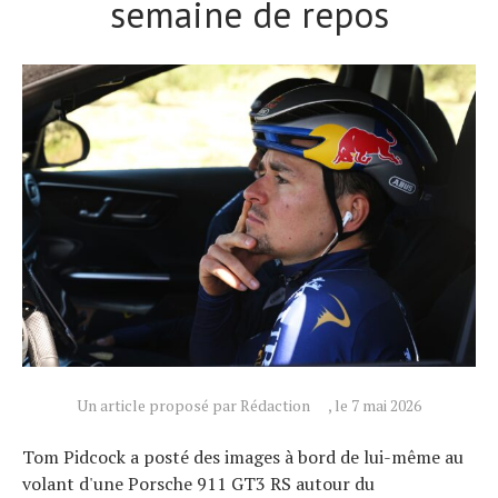
semaine de repos
Actualités
Technologies
Tests de produits
Conseils
Un article proposé par Rédaction
, le 7 mai 2026
Tendances
Tom Pidcock a posté des images à bord de lui-même au
Tous nos articles
volant d'une Porsche 911 GT3 RS autour du
À propos