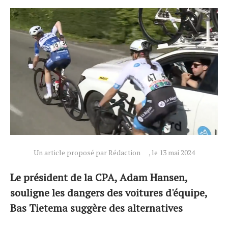
Actualités
Un article proposé par Rédaction
, le 13 mai 2024
Technologies
Le président de la CPA, Adam Hansen,
Tests de produits
souligne les dangers des voitures d'équipe,
Conseils
Bas Tietema suggère des alternatives
Tendances
Tous nos articles