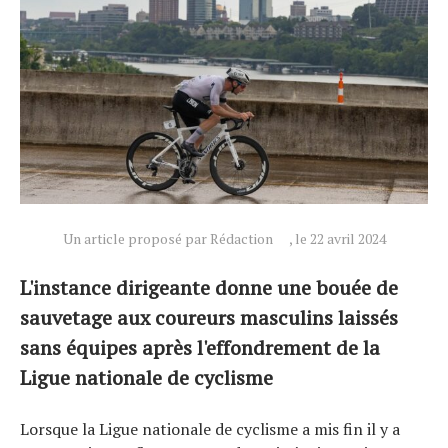
Actualités
Un article proposé par Rédaction
, le 22 avril 2024
Technologies
L'instance dirigeante donne une bouée de
Tests de produits
sauvetage aux coureurs masculins laissés
Conseils
sans équipes après l'effondrement de la
Tendances
Ligue nationale de cyclisme
Tous nos articles
À propos
Lorsque la Ligue nationale de cyclisme a mis fin il y a