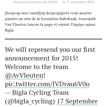
Un article proposé par Stéph
, le 17 septembre 2014
Tous nos articles
À propos
[dropcap size=small]A[/dropcap]près trois années
passées au sein de la formation Rabobank, Annemiek
Van Vleuten tourne la page et rejoint l’équipe suisse
Bigla.
We will represend you our first
announcement for 2015!
Welcome to the team
@AvVleuten
!
pic.twitter.com/lVDvau6V0o
— Bigla Cycling Team
(@bigla_cycling)
17 Septembre