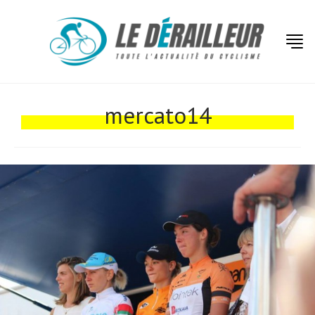
mercato14
Actualités
Technologies
Tests de produits
Conseils
Tendances
Tous nos articles
À propos