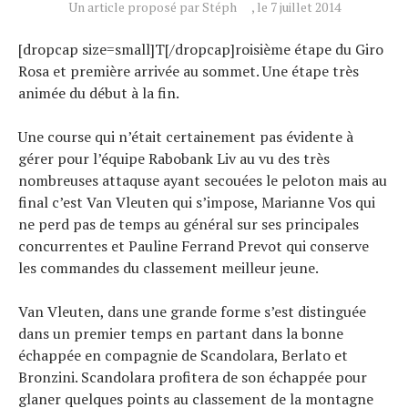
Un article proposé par Stéph
, le 7 juillet 2014
Conseils
[dropcap size=small]T[/dropcap]roisième étape du Giro
Tendances
Rosa et première arrivée au sommet. Une étape très
Tous nos articles
animée du début à la fin.
À propos
Une course qui n’était certainement pas évidente à
gérer pour l’équipe Rabobank Liv au vu des très
nombreuses attaquse ayant secouées le peloton mais au
final c’est Van Vleuten qui s’impose, Marianne Vos qui
ne perd pas de temps au général sur ses principales
concurrentes et Pauline Ferrand Prevot qui conserve
les commandes du classement meilleur jeune.
Van Vleuten, dans une grande forme s’est distinguée
dans un premier temps en partant dans la bonne
échappée en compagnie de Scandolara, Berlato et
Bronzini. Scandolara profitera de son échappée pour
glaner quelques points au classement de la montagne