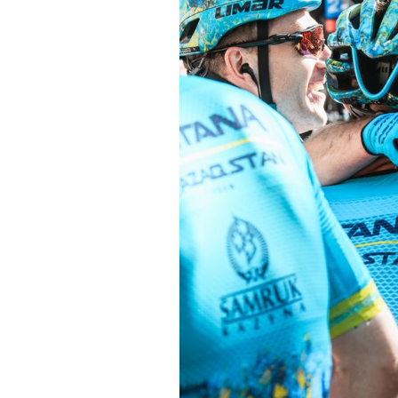
Actualités
Technologies
Tests de produits
Conseils
Tendances
Tous nos articles
À propos