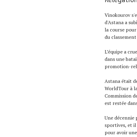
Vinokourov s'e
d'Astana a sub
la course pour
du classement g
L’équipe a cru
dans une batai
promotion-relé
Astana était d
WorldTour à la
Commission des
est restée dan
Une décennie p
sportives, et i
pour avoir une