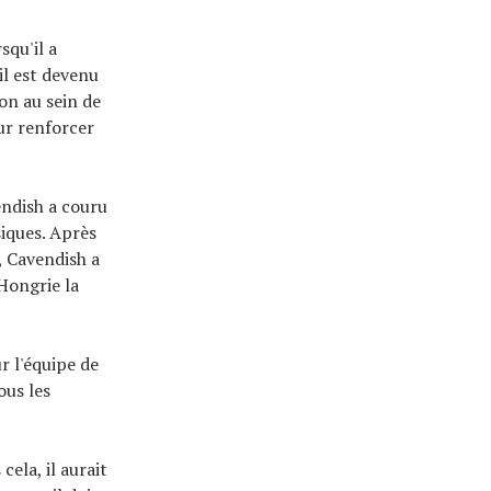
squ'il a
 il est devenu
on au sein de
our renforcer
endish a couru
siques. Après
 Cavendish a
Hongrie la
r l'équipe de
ous les
ela, il aurait