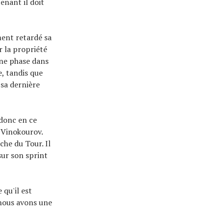
enant il doit
ment retardé sa
r la propriété
ine phase dans
, tandis que
sa dernière
 donc en ce
é Vinokourov.
che du Tour. Il
 sur son sprint
 qu'il est
 nous avons une