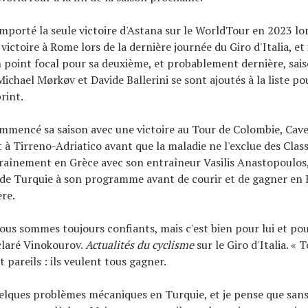
mporté la seule victoire d'Astana sur le WorldTour en 2023 lor
 victoire à Rome lors de la dernière journée du Giro d'Italia, et
 point focal pour sa deuxième, et probablement dernière, sais
Michael Mørkøv et Davide Ballerini se sont ajoutés à la liste p
rint.
mmencé sa saison avec une victoire au Tour de Colombie, Cav
 à Tirreno-Adriatico avant que la maladie ne l'exclue des Clas
raînement en Grèce avec son entraîneur Vasilis Anastopoulos,
 de Turquie à son programme avant de courir et de gagner en 
re.
ous sommes toujours confiants, mais c'est bien pour lui et pou
claré Vinokourov.
Actualités du cyclisme
sur le Giro d'Italia. « T
 pareils : ils veulent tous gagner.
elques problèmes mécaniques en Turquie, et je pense que sans c