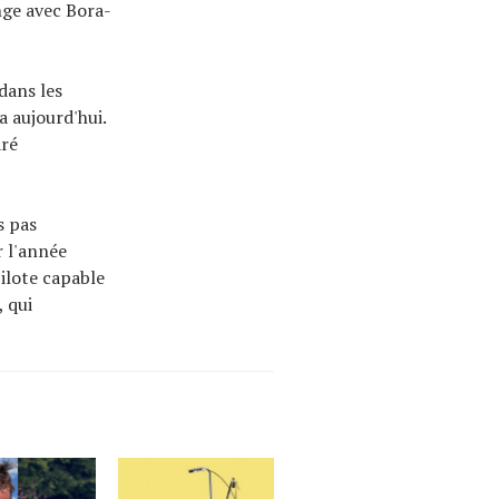
nge avec Bora-
dans les
a aujourd'hui.
aré
s pas
 l'année
ilote capable
 qui