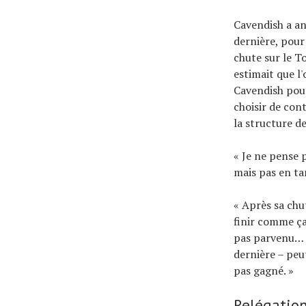
Cavendish a an
dernière, pour 
chute sur le T
estimait que l'
Cavendish pour
choisir de cont
la structure de
« Je ne pense p
mais pas en ta
« Après sa chut
finir comme ça.'
pas parvenu… »
dernière – peu
pas gagné. »
Relégatio