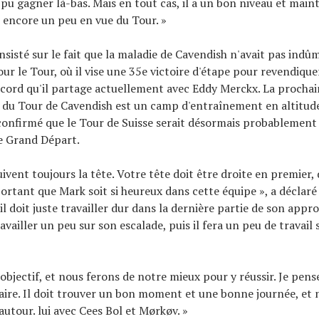
 pu gagner là-bas. Mais en tout cas, il a un bon niveau et maint
er encore un peu en vue du Tour. »
nsisté sur le fait que la maladie de Cavendish n'avait pas indû
ur le Tour, où il vise une 35e victoire d'étape pour revendique
ecord qu'il partage actuellement avec Eddy Merckx. La procha
 du Tour de Cavendish est un camp d'entraînement en altitude
onfirmé que le Tour de Suisse serait désormais probablement 
e Grand Départ.
uivent toujours la tête. Votre tête doit être droite en premier,
mportant que Mark soit si heureux dans cette équipe », a déclar
l doit juste travailler dur dans la dernière partie de son appro
availler un peu sur son escalade, puis il fera un peu de travail
'objectif, et nous ferons de notre mieux pour y réussir. Je pense
faire. Il doit trouver un bon moment et une bonne journée, et
utour. lui avec Cees Bol et Mørkøv. »