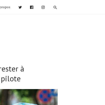
propos
rester à
 pilote