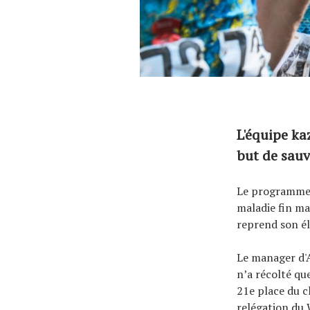
L'équipe ka
but de sauv
Le programme d
maladie fin ma
reprend son éla
Le manager d'
n’a récolté que
21e place du cl
relégation du 