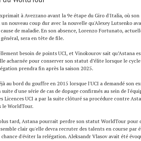
xprimait à Avezzano avant la 9e étape du Giro d'Italia, où son
i un nouveau coup dur avec la nouvelle qu'Alexey Lutsenko av
 cause de maladie. En son absence, Lorenzo Fortunato, actue
énéral, sera en tête de file.
ellement besoin de points UCI, et Vinokourov sait qu’Astana e
lle acharnée pour conserver son statut d’élite lorsque le cycle
gation prendra fin après la saison 2025.
éjà au bord du gouffre en 2015 lorsque l'UCI a demandé son ex
 suite d'une série de cas de dopage confirmés au sein de l'équi
 Licences UCI a par la suite clôturé sa procédure contre Asta
s le WorldTour.
lus tard, Astana pourrait perdre son statut WorldTour pour 
l semble clair qu'elle devra recruter des talents en course par 
 chance d'éviter la relégation. Aleksandr Vlasov avait été évo