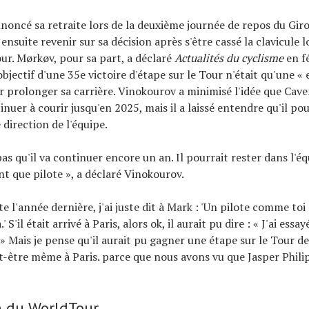
noncé sa retraite lors de la deuxième journée de repos du Giro
ensuite revenir sur sa décision après s'être cassé la clavicule l
our. Mørkøv, pour sa part, a déclaré
Actualités du cyclisme
en fé
objectif d'une 35e victoire d'étape sur le Tour n'était qu'une «
 prolonger sa carrière. Vinokourov a minimisé l'idée que Cave
inuer à courir jusqu'en 2025, mais il a laissé entendre qu'il po
 direction de l'équipe.
as qu'il va continuer encore un an. Il pourrait rester dans l'équ
nt que pilote », a déclaré Vinokourov.
e l'année dernière, j'ai juste dit à Mark : 'Un pilote comme toi
 S'il était arrivé à Paris, alors ok, il aurait pu dire : « J'ai essayé
 Mais je pense qu'il aurait pu gagner une étape sur le Tour de
t-être même à Paris. parce que nous avons vu que Jasper Philip
n du WorldTour