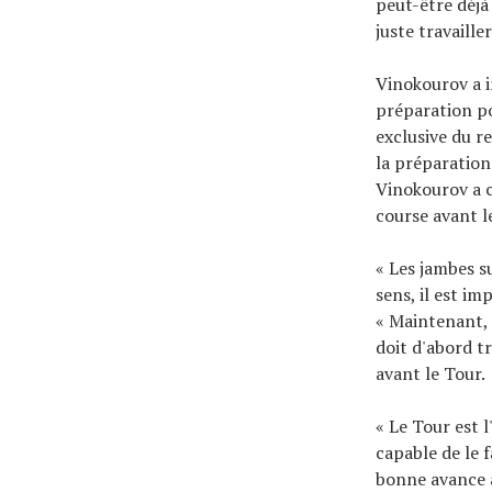
peut-être déjà
juste travaill
Vinokourov a i
préparation po
exclusive du r
la préparation
Vinokourov a c
course avant l
« Les jambes s
sens, il est i
« Maintenant, i
doit d'abord tr
avant le Tour.
« Le Tour est l
capable de le 
bonne avance a