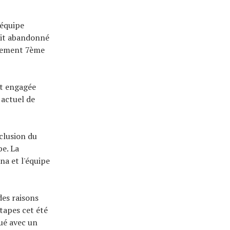
 équipe
ait abandonné
llement 7ème
st engagée
 actuel de
clusion du
pe. La
na et l'équipe
des raisons
étapes cet été
qué avec un