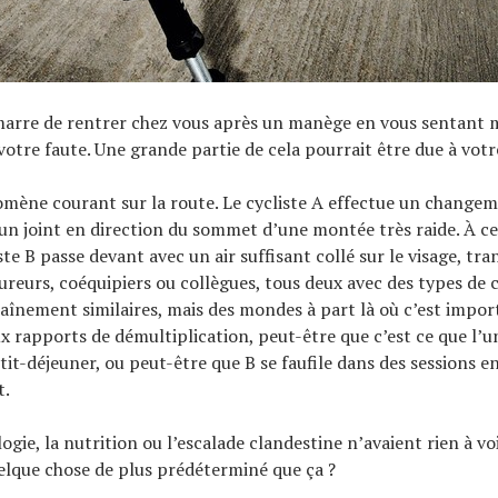
arre de rentrer chez vous après un manège en vous sentant m
votre faute. Une grande partie de cela pourrait être due à vo
mène courant sur la route. Le cycliste A effectue un changem
 un joint en direction du sommet d’une montée très raide. À 
iste B passe devant avec un air suffisant collé sur le visage, tra
ureurs, coéquipiers ou collègues, tous deux avec des types de 
aînement similaires, mais des mondes à part là où c’est impor
ux rapports de démultiplication, peut-être que c’est ce que l’un
etit-déjeuner, ou peut-être que B se faufile dans des sessions e
t.
logie, la nutrition ou l’escalade clandestine n’avaient rien à vo
quelque chose de plus prédéterminé que ça ?