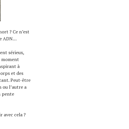
ort ? Ce n’est
tre ADN…
ent sérieux,
ce moment
nspirant à
corps et des
tant. Peut-être
 ou l’autre a
n pente
ir avec cela ?