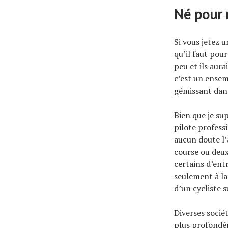
Né pour 
Si vous jetez u
qu’il faut pou
peu et ils aur
c’est un ensem
gémissant dans
Bien que je su
pilote profess
aucun doute l’
course ou deux
certains d’ent
seulement à la
d’un cycliste s
Diverses socié
plus profondém