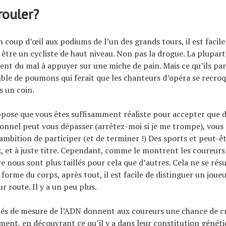
rouler?
n coup d’œil aux podiums de l’un des grands tours, il est facile
r être un cycliste de haut niveau. Non pas la drogue. La plupar
aient du mal à appuyer sur une miche de pain. Mais ce qu’ils pa
ble de poumons qui ferait que les chanteurs d’opéra se recroq
 un coin.
ppose que vous êtes suffisamment réaliste pour accepter que 
ionnel peut vous dépasser (arrêtez-moi si je me trompe), vous
ambition de participer (et de terminer !) Des sports et peut-
, et à juste titre. Cependant, comme le montrent les coureurs 
re nous sont plus taillés pour cela que d’autres. Cela ne se ré
 forme du corps, après tout, il est facile de distinguer un joue
ur route. Il y a un peu plus.
tés de mesure de l’ADN donnent aux coureurs une chance de c
ent, en découvrant ce qu’il y a dans leur constitution généti