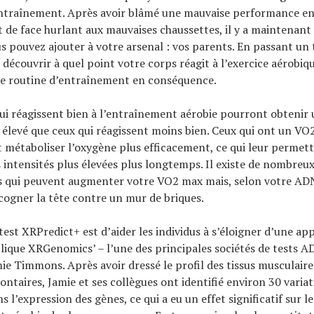
entraînement. Après avoir blâmé une mauvaise performance en
t de face hurlant aux mauvaises chaussettes, il y a maintenant
s pouvez ajouter à votre arsenal : vos parents. En passant un 
e découvrir à quel point votre corps réagit à l’exercice aérobiq
re routine d’entraînement en conséquence.
ui réagissent bien à l’entraînement aérobie pourront obteni
élevé que ceux qui réagissent moins bien. Ceux qui ont un VO
 métaboliser l’oxygène plus efficacement, ce qui leur permett
es intensités plus élevées plus longtemps. Il existe de nombreu
 qui peuvent augmenter votre VO2 max mais, selon votre AD
cogner la tête contre un mur de briques.
 test XRPredict+ est d’aider les individus à s’éloigner d’une app
plique XRGenomics’ – l’une des principales sociétés de tests A
ie Timmons. Après avoir dressé le profil des tissus musculaire
ontaires, Jamie et ses collègues ont identifié environ 30 varia
s l’expression des gènes, ce qui a eu un effet significatif sur le