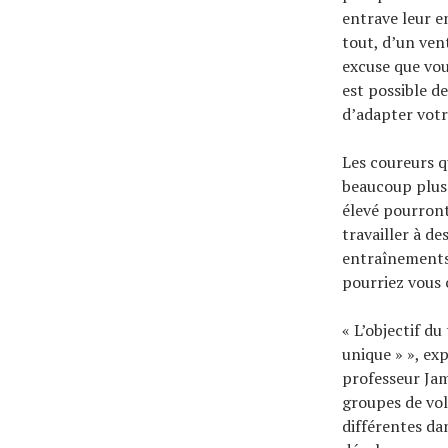
entrave leur 
tout, d’un ven
excuse que vou
est possible d
d’adapter vot
Les coureurs q
beaucoup plus 
élevé pourront
travailler à d
entraînements
pourriez vous 
« L’objectif du
unique » », ex
professeur Jam
groupes de vol
différentes dan