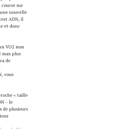
 course sur
 une nouvelle
test ADN, il
ue et donc
r un VO2 max
2 max plus
ra de
x
N, vous
roche « taille
DN – le
s de plusieurs
tions