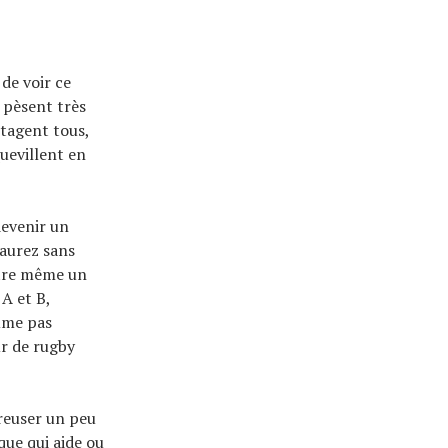
 de voir ce
t pèsent très
rtagent tous,
uevillent en
devenir un
 aurez sans
être même un
A et B,
sume pas
ur de rugby
reuser un peu
que qui aide ou