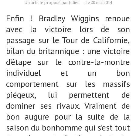
Un article proposé par Julien
, le 20 mai 2014
Tests de produits
Enfin ! Bradley Wiggins renoue
Conseils
Tendances
avec la victoire lors de son
Tous nos articles
passage sur le Tour de Californie,
À propos
bilan du britannique : une victoire
d’étape sur le contre-la-montre
individuel et un bon
comportement sur les massifs
piégeux, lui permettent de
dominer ses rivaux. Vraiment de
bon augure pour la suite de la
saison du bonhomme qui s’est tout