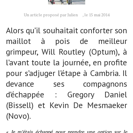
Un article proposé par Julien
, le 15 mai 2014
Alors qu’il souhaitait conforter son
maillot à pois de meilleur
grimpeur, Will Routley (Optum), à
Actualités
l’avant toute la journée, en profite
Technologies
pour s’adjuger l’étape à Cambria. Il
Tests de produits
devance ses compagnons
Conseils
Tendances
d’échappée : Gregory Daniel
Tous nos articles
(Bissell) et Kevin De Mesmaeker
À propos
(Novo).
« Je m’étais échappé pour prendre une option sur le