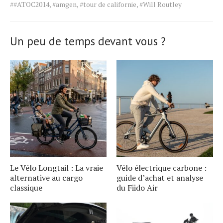
Tags
##ATOC2014
,
#amgen
,
#tour de californie
,
#Will Routley
for
the
article.
Un peu de temps devant vous ?
Le Vélo Longtail : La vraie
Vélo électrique carbone :
alternative au cargo
guide d’achat et analyse
classique
du Fiido Air