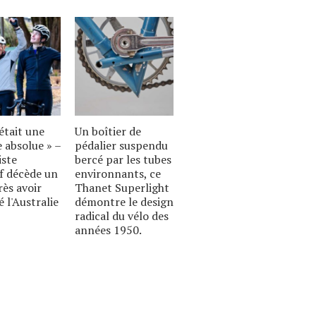
était une
Un boîtier de
 absolue » –
pédalier suspendu
iste
bercé par les tubes
if décède un
environnants, ce
rès avoir
Thanet Superlight
é l'Australie
démontre le design
radical du vélo des
années 1950.