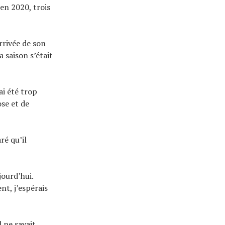
en 2020, trois
rrivée de son
a saison s’était
ai été trop
ose et de
ré qu’il
jourd’hui.
nt, j’espérais
l ne savait