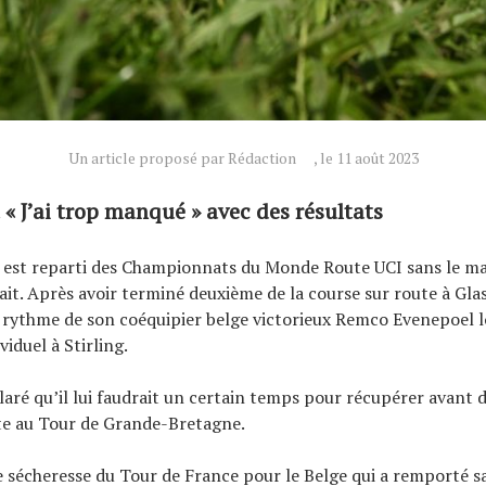
Un article proposé par Rédaction
, le 11 août 2023
 « J’ai trop manqué » avec des résultats
 est reparti des Championnats du Monde Route UCI sans le mai
érait. Après avoir terminé deuxième de la course sur route à Gl
u rythme de son coéquipier belge victorieux Remco Evenepoel l
iduel à Stirling.
laré qu’il lui faudrait un certain temps pour récupérer avant 
te au Tour de Grande-Bretagne.
e sécheresse du Tour de France pour le Belge qui a remporté s