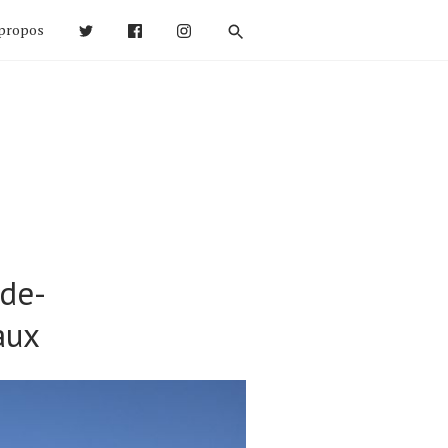
propos
nde-
aux