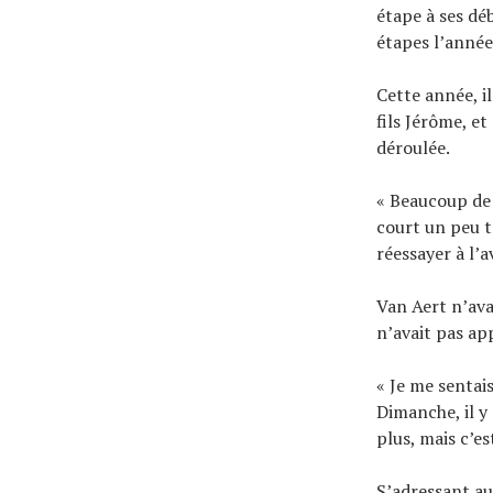
étape à ses dé
étapes l’année 
Cette année, i
fils Jérôme, et
déroulée.
« Beaucoup de 
court un peu t
réessayer à l’a
Van Aert n’avai
n’avait pas ap
« Je me sentai
Dimanche, il y
plus, mais c’e
S’adressant aux