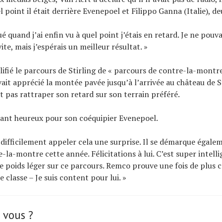
 point il était derrière Evenepoel et Filippo Ganna (Italie), d
ué quand j’ai enfin vu à quel point j’étais en retard. Je ne pouv
vite, mais j’espérais un meilleur résultat. »
lifié le parcours de Stirling de « parcours de contre-la-montre 
vait apprécié la montée pavée jusqu’à l’arrivée au château de S
it pas rattraper son retard sur son terrain préféré.
dant heureux pour son coéquipier Evenepoel.
difficilement appeler cela une surprise. Il se démarque égal
-la-montre cette année. Félicitations à lui. C’est super intelli
ue poids léger sur ce parcours. Remco prouve une fois de plus ce
 classe – Je suis content pour lui. »
 vous ?