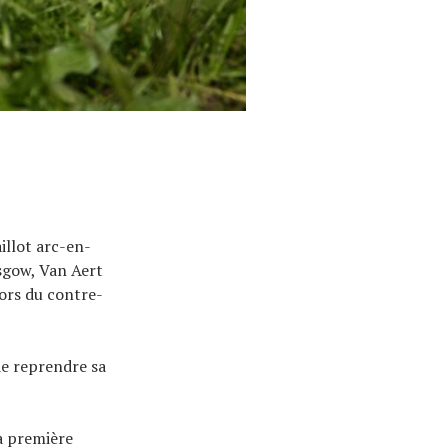
llot arc-en-
asgow, Van Aert
ors du contre-
de reprendre sa
a première