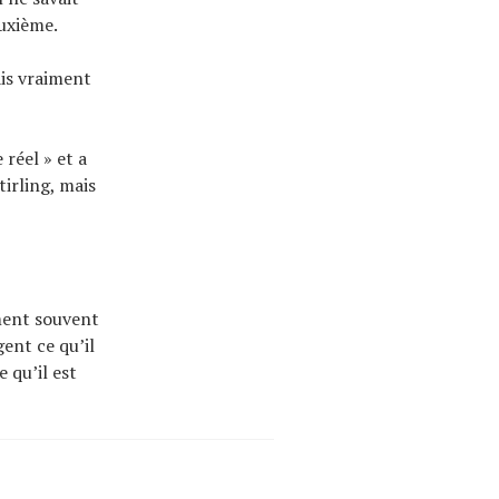
euxième.
ais vraiment
réel » et a
tirling, mais
ement souvent
gent ce qu’il
 qu’il est