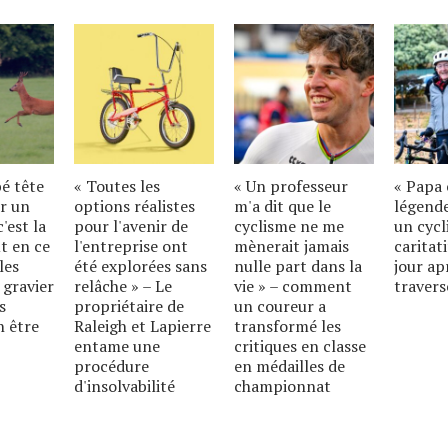
bé tête
« Toutes les
« Un professeur
« Papa 
r un
options réalistes
m'a dit que le
légende
'est la
pour l'avenir de
cyclisme ne me
un cycl
t en ce
l'entreprise ont
mènerait jamais
caritat
les
été explorées sans
nulle part dans la
jour ap
 gravier
relâche » – Le
vie » – comment
travers
s
propriétaire de
un coureur a
n être
Raleigh et Lapierre
transformé les
entame une
critiques en classe
procédure
en médailles de
d'insolvabilité
championnat