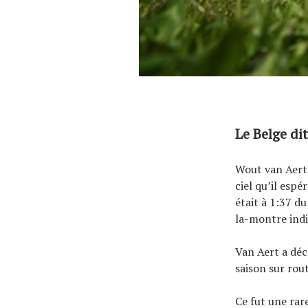
Le Belge dit
Wout van Aert
ciel qu’il esp
était à 1:37 d
la-montre indiv
Van Aert a déc
saison sur rou
Ce fut une rar