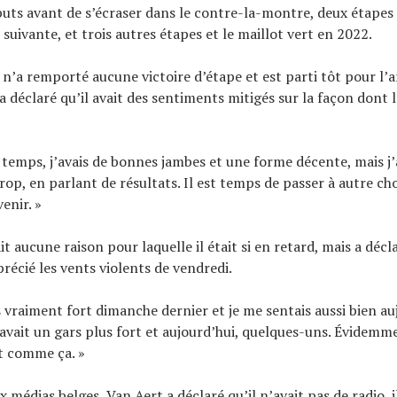
buts avant de s’écraser dans le contre-la-montre, deux étapes 
suivante, et trois autres étapes et le maillot vert en 2022.
l n’a remporté aucune victoire d’étape et est parti tôt pour l’a
 a déclaré qu’il avait des sentiments mitigés sur la façon dont l
temps, j’avais de bonnes jambes et une forme décente, mais j’
rop, en parlant de résultats. Il est temps de passer à autre ch
venir. »
t aucune raison pour laquelle il était si en retard, mais a décla
précié les vents violents de vendredi.
s vraiment fort dimanche dernier et je me sentais aussi bien au
 avait un gars plus fort et aujourd’hui, quelques-uns. Évidemme
st comme ça. »
 médias belges, Van Aert a déclaré qu’il n’avait pas de radio, i