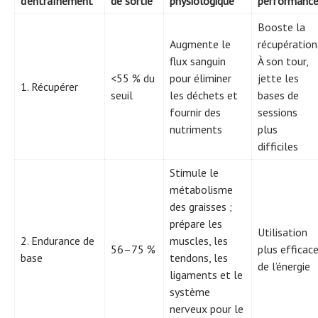
d’entraînement
de sortie
physiologique
performanc
Booste la
Augmente le
récupération
flux sanguin
À son tour,
<55 % du
pour éliminer
jette les
1. Récupérer
seuil
les déchets et
bases de
fournir des
sessions
nutriments
plus
difficiles
Stimule le
métabolisme
des graisses ;
prépare les
Utilisation
2. Endurance de
muscles, les
56–75 %
plus efficac
base
tendons, les
de l’énergie
ligaments et le
système
nerveux pour le