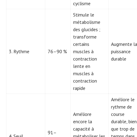
cyclisme
Stimule le
métabolisme
des glucides ;
transforme
certains
Augmente l
3. Rythme
76–90 %
muscles à
puissance
contraction
durable
lente en
muscles à
contraction
rapide
Améliore le
rythme de
Améliore
course
encore la
durable, bien
capacité à
que trop de
91–
4. Seuil
métaboliser les
temps dans